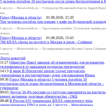
5 человек погибли 10 пострадали после атаки беспилотников в 
4 августа — Mossovetinfo.ru — Губернатор Московской области Андрей Вор
кан...
Город (Москва и область)
01.08.2026, 21:20
Три человека погибли при взрыве у кафе на Кудринской пло
1 августа — Mossovetinfo.ru — Три человека погибли, 15 получили травмы ра
летнего...
Город (Москва и область)
01.08.2026, 15:43
780 БПЛА сбиты на подлете к Москве в июле - Собянин
1 августа — Mossovetinfo.ru — По информации мэра Москвы Сергея Собянина,
летели...
Лента новостей
11:27
Общество
Пакет законов об ограничениях для релокантов,
уклоняющихся от наказания подписан президентом
14:13
В мире
В Пентагоне просят солдат предлагать
«креативные и нестандартные» идеи для наказания Ирана
09:36
Город (Москва и область)
5 человек погибли 10
пострадали после атаки беспилотников в Московской области –
губернатор
09:03
Другое
56,4% россиян со статусом самозапрета на кредиты
имеют активные долговые обязательства - ОКБ
08:48
В России
635 украинских БПЛА самолетного типа
ликвидированы ПВО в ночь на 2 августа, - Минобороны