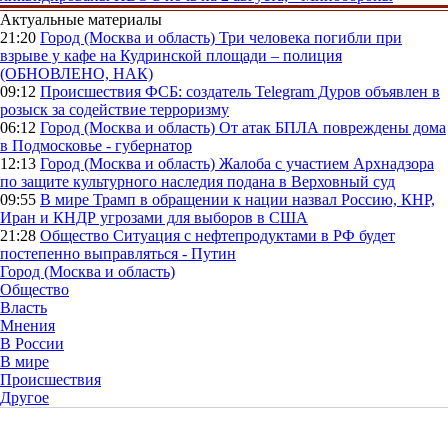
Актуальные материалы
21:20
Город (Москва и область)
Три человека погибли при
взрыве у кафе на Кудринской площади – полиция
(ОБНОВЛЕНО, НАК)
09:12
Происшествия
ФСБ: создатель Telegram Дуров объявлен в
розыск за содействие терроризму
06:12
Город (Москва и область)
От атак БПЛА повреждены дома
в Подмосковье - губернатор
12:13
Город (Москва и область)
Жалоба с участием Архнадзора
по защите культурного наследия подана в Верховный суд
09:55
В мире
Трамп в обращении к нации назвал Россию, КНР,
Иран и КНДР угрозами для выборов в США
21:28
Общество
Ситуация с нефтепродуктами в РФ будет
постепенно выправляться - Путин
Город (Москва и область)
Общество
Власть
Мнения
В России
В мире
Происшествия
Другое