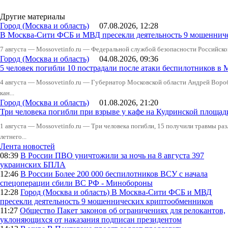
Другие материалы
Город (Москва и область)
07.08.2026, 12:28
В Москва-Сити ФСБ и МВД пресекли деятельность 9 мошеннич
7 августа — Mossovetinfo.ru — Федеральной службой безопасности Российско
Город (Москва и область)
04.08.2026, 09:36
5 человек погибли 10 пострадали после атаки беспилотников в 
4 августа — Mossovetinfo.ru — Губернатор Московской области Андрей Вор
кан...
Город (Москва и область)
01.08.2026, 21:20
Три человека погибли при взрыве у кафе на Кудринской пло
1 августа — Mossovetinfo.ru — Три человека погибли, 15 получили травмы ра
летнего...
Лента новостей
08:39
В России
ПВО уничтожили за ночь на 8 августа 397
украинских БПЛА
12:46
В России
Более 200 000 беспилотников ВСУ с начала
спецоперации сбили ВС РФ - Минобороны
12:28
Город (Москва и область)
В Москва-Сити ФСБ и МВД
пресекли деятельность 9 мошеннических криптообменников
11:27
Общество
Пакет законов об ограничениях для релокантов,
уклоняющихся от наказания подписан президентом