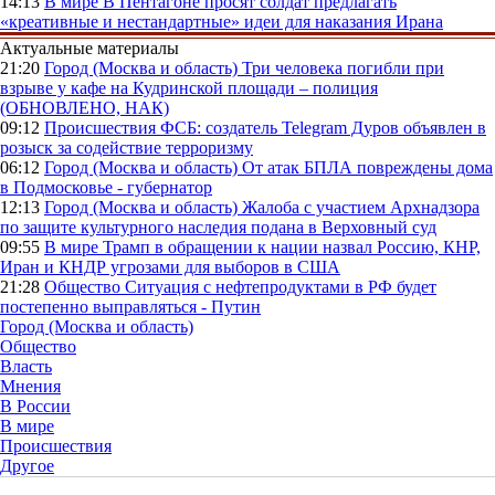
14:13
В мире
В Пентагоне просят солдат предлагать
«креативные и нестандартные» идеи для наказания Ирана
Актуальные материалы
21:20
Город (Москва и область)
Три человека погибли при
взрыве у кафе на Кудринской площади – полиция
(ОБНОВЛЕНО, НАК)
09:12
Происшествия
ФСБ: создатель Telegram Дуров объявлен в
розыск за содействие терроризму
06:12
Город (Москва и область)
От атак БПЛА повреждены дома
в Подмосковье - губернатор
12:13
Город (Москва и область)
Жалоба с участием Архнадзора
по защите культурного наследия подана в Верховный суд
09:55
В мире
Трамп в обращении к нации назвал Россию, КНР,
Иран и КНДР угрозами для выборов в США
21:28
Общество
Ситуация с нефтепродуктами в РФ будет
постепенно выправляться - Путин
Город (Москва и область)
Общество
Власть
Мнения
В России
В мире
Происшествия
Другое