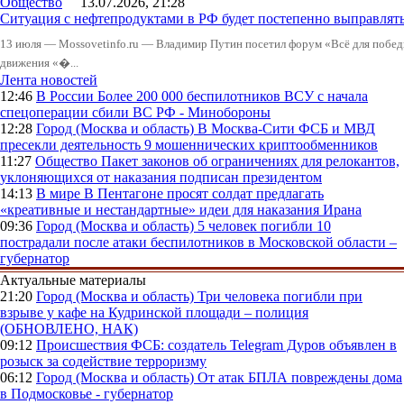
Общество
13.07.2026, 21:28
Ситуация с нефтепродуктами в РФ будет постепенно выправлять
13 июля — Mossovetinfo.ru — Владимир Путин посетил форум «Всё для побе
движения «�...
Лента новостей
12:46
В России
Более 200 000 беспилотников ВСУ с начала
спецоперации сбили ВС РФ - Минобороны
12:28
Город (Москва и область)
В Москва-Сити ФСБ и МВД
пресекли деятельность 9 мошеннических криптообменников
11:27
Общество
Пакет законов об ограничениях для релокантов,
уклоняющихся от наказания подписан президентом
14:13
В мире
В Пентагоне просят солдат предлагать
«креативные и нестандартные» идеи для наказания Ирана
09:36
Город (Москва и область)
5 человек погибли 10
пострадали после атаки беспилотников в Московской области –
губернатор
Актуальные материалы
21:20
Город (Москва и область)
Три человека погибли при
взрыве у кафе на Кудринской площади – полиция
(ОБНОВЛЕНО, НАК)
09:12
Происшествия
ФСБ: создатель Telegram Дуров объявлен в
розыск за содействие терроризму
06:12
Город (Москва и область)
От атак БПЛА повреждены дома
в Подмосковье - губернатор