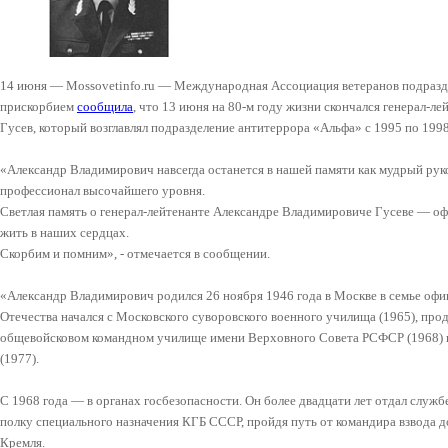
14 июня — Mossovetinfo.ru — Международная Ассоциация ветеранов подразд
прискорбием
сообщила
, что 13 июня на 80-м году жизни скончался генерал-л
Гусев, который возглавлял подразделение антитеррора «Альфа» с 1995 по 1998
«Александр Владимирович навсегда останется в нашей памяти как мудрый руко
профессионал высочайшего уровня.
Светлая память о генерал-лейтенанте Александре Владимировиче Гусеве — оф
жить в наших сердцах.
Скорбим и помним», - отмечается в сообщении.
«Александр Владимирович родился 26 ноября 1946 года в Москве в семье офи
Отечества начался с Московского суворовского военного училища (1965), пр
общевойсковом командном училище имени Верховного Совета РСФСР (1968) и
(1977).
С 1968 года — в органах госбезопасности. Он более двадцати лет отдал слу
полку специального назначения КГБ СССР, пройдя путь от командира взвода д
Кремля.