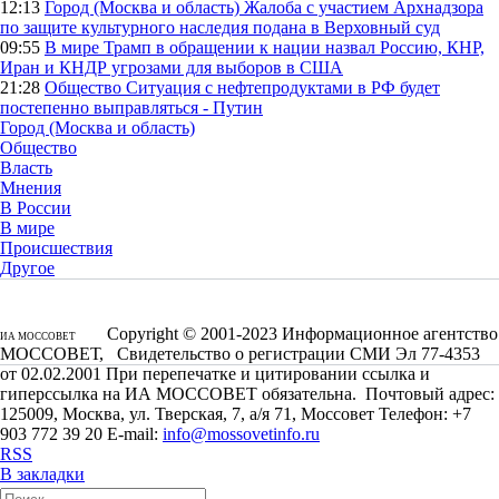
12:13
Город (Москва и область)
Жалоба с участием Архнадзора
по защите культурного наследия подана в Верховный суд
09:55
В мире
Трамп в обращении к нации назвал Россию, КНР,
Иран и КНДР угрозами для выборов в США
21:28
Общество
Ситуация с нефтепродуктами в РФ будет
постепенно выправляться - Путин
Город (Москва и область)
Общество
Власть
Мнения
В России
В мире
Происшествия
Другое
Copyright © 2001-2023 Информационное агентство
ИА МОССОВЕТ
МОССОВЕТ, Свидетельство о регистрации СМИ Эл 77-4353
от 02.02.2001 При перепечатке и цитировании ссылка и
гиперссылка на ИА МОССОВЕТ обязательна. Почтовый адрес:
125009, Москва, ул. Тверская, 7, а/я 71, Моссовет Телефон: +7
903 772 39 20 E-mail:
info@mossovetinfo.ru
RSS
В закладки