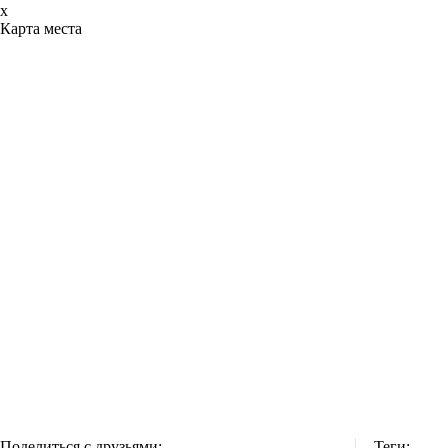
x
Карта места
Поделиться с друзьями:
Теги: