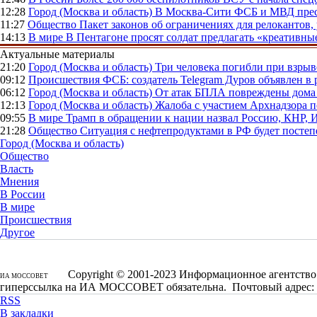
12:28
Город (Москва и область)
В Москва-Сити ФСБ и МВД прес
11:27
Общество
Пакет законов об ограничениях для релокантов
14:13
В мире
В Пентагоне просят солдат предлагать «креативны
Актуальные материалы
21:20
Город (Москва и область)
Три человека погибли при взры
09:12
Происшествия
ФСБ: создатель Telegram Дуров объявлен в 
06:12
Город (Москва и область)
От атак БПЛА повреждены дома 
12:13
Город (Москва и область)
Жалоба с участием Архнадзора п
09:55
В мире
Трамп в обращении к нации назвал Россию, КНР,
21:28
Общество
Ситуация с нефтепродуктами в РФ будет постеп
Город (Москва и область)
Общество
Власть
Мнения
В России
В мире
Происшествия
Другое
Copyright © 2001-2023 Информационное агентство 
ИА МОССОВЕТ
гиперссылка на ИА МОССОВЕТ обязательна. Почтовый адрес: 1250
RSS
В закладки