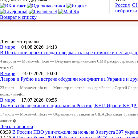
Россия
С
нейросети
Возврат к списку
Другие материалы
В мире
04.08.2026, 14:13
В Пентагоне просят солдат предлагать «креативные и нестандар
4 августа — Mossovetinfo.ru — Ведущие американские СМИ распространяют
что у С...
В мире
23.07.2026, 10:00
Лавров и Рубио на встрече обсудили конфликт на Украине и д
23 июля — Mossovetinfo.ru — Министр иностранных дел России Сергей Лавров
полях» ми�...
В мире
17.07.2026, 09:55
Трамп в обращении к нации назвал Россию, КНР, Иран и КНДР
17 июля — Mossovetinfo.ru — Обращение президента США Дональда Трампа к 
анонси�...
Лента новостей
08:39
В России
ПВО уничтожили за ночь на 8 августа 397 укр
12:46
В России
Более 200 000 беспилотников ВСУ с начала сп