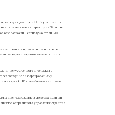
тформ создает для стран СНГ существенные
 их союзников заявил директор ФСБ России
нов безопасности и спецслужб стран СНГ
ьским альянсом представителей высшего
 числе, через программные «закладки» в
ологий искусственного интеллекта в
ереса западников к форсированному
мики стран СНГ, а тем более – в системах
емых к использованию в системах принятия
ханизмов оперативного управления страной в