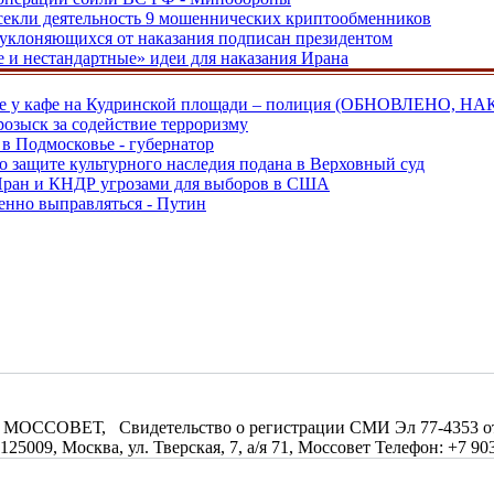
екли деятельность 9 мошеннических криптообменников
, уклоняющихся от наказания подписан президентом
е и нестандартные» идеи для наказания Ирана
ве у кафе на Кудринской площади – полиция (ОБНОВЛЕНО, НА
розыск за содействие терроризму
в Подмосковье - губернатор
о защите культурного наследия подана в Верховный суд
 Иран и КНДР угрозами для выборов в США
енно выправляться - Путин
МОССОВЕТ, Свидетельство о регистрации СМИ Эл 77-4353 от 0
09, Москва, ул. Тверская, 7, а/я 71, Моссовет Телефон: +7 903