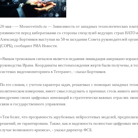
26 мая - — Mossovetinfo.ru — Зависимость от западных технологических пла
уязвимости перед кибератаками со стороны спецслужб ведущих стран НАТО и
Александр Бортников выступая на 58-м заседании Совета руководителей орга
(СОРБ), сообщают РИА Новости.
«Явным тревожным сигналом является недавняя ликвидация американо-израил
руководства Ирана. Координаты местонахождения жертв были получены, в том
системах видеомониторинга в Тегеране», - сказал Бортников.
По его словам, с учетом характера задач, решаемых с помощью западных техн
политическом измерении, имеет смысл подумать о причинах столь живого инт
внедрению своих цифровых инноваций в стратегически важных отраслях эконо
связи и государственного управления.
«Тем более, что прозрачность зарубежных нейросетевых моделей, предполага
решений, не гарантирована. Также, как и надежность полностью цифровых ме
случае возможного кризиса», - указал директор ФСБ.