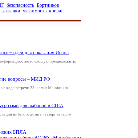
НГ
безопасность
Бортников
закладки
уязвимость
кризис
тные» идеи для наказания Ирана
 информацию, позволяющую предположить,
ругие вопросы – МИД РФ
 в ходе встречи 23 июля в Маниле «на
 угрозами для выборов в США
нации из Белого дома в четверг вечером
аинских БПЛА
ецоперации сбили ВС РФ - Минобороны