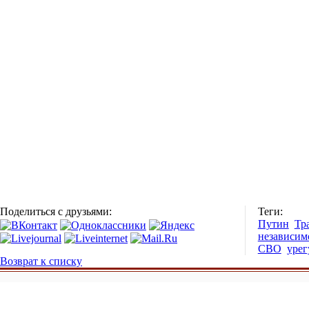
Поделиться с друзьями:
Теги:
Путин
Тр
независи
СВО
урег
Возврат к списку