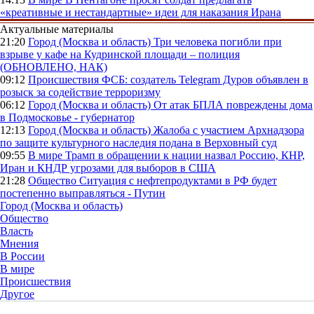
«креативные и нестандартные» идеи для наказания Ирана
Актуальные материалы
21:20
Город (Москва и область)
Три человека погибли при
взрыве у кафе на Кудринской площади – полиция
(ОБНОВЛЕНО, НАК)
09:12
Происшествия
ФСБ: создатель Telegram Дуров объявлен в
розыск за содействие терроризму
06:12
Город (Москва и область)
От атак БПЛА повреждены дома
в Подмосковье - губернатор
12:13
Город (Москва и область)
Жалоба с участием Архнадзора
по защите культурного наследия подана в Верховный суд
09:55
В мире
Трамп в обращении к нации назвал Россию, КНР,
Иран и КНДР угрозами для выборов в США
21:28
Общество
Ситуация с нефтепродуктами в РФ будет
постепенно выправляться - Путин
Город (Москва и область)
Общество
Власть
Мнения
В России
В мире
Происшествия
Другое