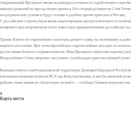
Американский Президент вновь подтвердил готовность содействовать скорей
мирных решений по преодолению кризиса. Его спецпредставители Стив Уитк
посреднические усилия и будут готовы в удобное время приехать в Москву.
С российской стороны была вновь акцентирована предпочтительность полити
конфликта при непременном учёте известных принципиальных российских по
Однако Киев и его европейские спонсоры делают ставку на затягивание и даже
мирного населения. При этом европейская «партия войны» исходит из ложног
дел на линии боевого соприкосновения. Наш Президент обрисовал картину реал
Вооружённые Силы уверенно наступают, освобождая один населённый пункт 
Важным этапом освобождения всей территории Донецкой Народной Республик
ключевым опорным пунктом ВСУ, как Константиновка, и как бы киевский режи
районы, наша армия их обязательно возьмёт», - сообщил Ушаков журналистам.
x
Карта места