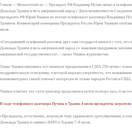
5 июля — Mossovetinfo.ru — Президент РФ Владимир Путин лично в телефон
Дональда Трампа и весь американский народ с Днем независимости Соедине
президента РФ Юрий Ушаков по итогам телефонного разговора Владимира П
Трампом. Комментарий помощника Президента России Юрия Ушакова опубликов
июля.
«Сегодняшний телефонный разговор двух глав государств начался с того, что
Дональда Трампа и весь американский народ со знаковым праздником, напомни
американской государственности», - сказал Ушаков журналистам.
Также Ушаков напомнил, что накануне празднования в США 250-летия с осно
поздравительную телеграмму, в которой выразил уверенность, что налаживан
взаимовыгодных связей отвечает интересам не только народов России и США, 
Ушаков отметил, что «этот разговор продолжался почти полтора часа, если точ
В ходе телефонного разговора Путина и Трампа 4 июля президенты затронули 
«Президенты, естественно, затронули тему украинского урегулирования, в том
Дональда Трампа в саммите НАТО в Турции 7–8 июля.