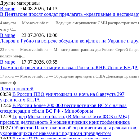
Другие материалы
В мире
04.08.2026, 14:13
В Пентагоне просят солдат предлагать «креативные и нестандар
4 августа — Mossovetinfo.ru — Ведущие американские СМИ распространяют
что у С...
В мире
23.07.2026, 10:00
Лавров и Рубио на встрече обсудили конфликт на Украине и д
23 июля — Mossovetinfo.ru — Министр иностранных дел России Сергей Лавров
полях» ми�...
В мире
17.07.2026, 09:55
Трамп в обращении к нации назвал Россию, КНР, Иран и КНДР
17 июля — Mossovetinfo.ru — Обращение президента США Дональда Трампа к 
анонси�...
Лента новостей
08:39
В России
ПВО уничтожили за ночь на 8 августа 397
украинских БПЛА
12:46
В России
Более 200 000 беспилотников ВСУ с начала
спецоперации сбили ВС РФ - Минобороны
12:28
Город (Москва и область)
В Москва-Сити ФСБ и МВД
пресекли деятельность 9 мошеннических криптообменников
11:27
Общество
Пакет законов об ограничениях для релокантов,
уклоняющихся от наказания подписан президентом
14:13
В мире
В Пентагоне просят солдат предлагать