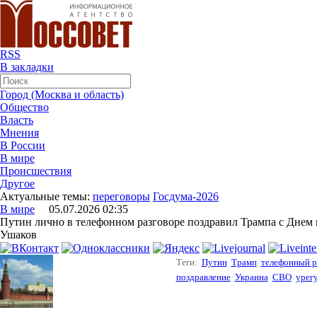
RSS
В закладки
Город (Москва и область)
Общество
Власть
Мнения
В России
В мире
Происшествия
Другое
Актуальные темы:
переговоры
Госдума-2026
В мире
05.07.2026 02:35
Путин лично в телефонном разговоре поздравил Трампа с Дне
Ушаков
Теги:
Путин
Трамп
телефонный р
поздравление
Украина
СВО
урег