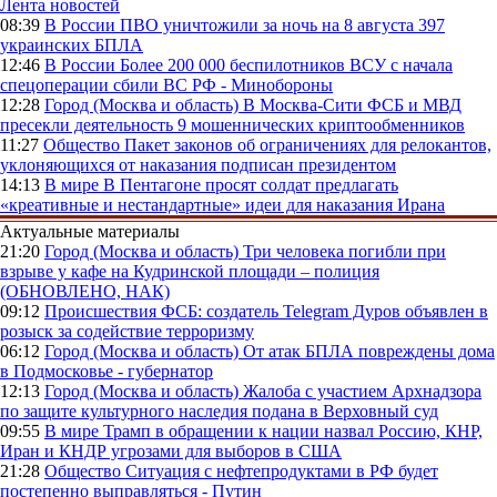
Лента новостей
08:39
В России
ПВО уничтожили за ночь на 8 августа 397
украинских БПЛА
12:46
В России
Более 200 000 беспилотников ВСУ с начала
спецоперации сбили ВС РФ - Минобороны
12:28
Город (Москва и область)
В Москва-Сити ФСБ и МВД
пресекли деятельность 9 мошеннических криптообменников
11:27
Общество
Пакет законов об ограничениях для релокантов,
уклоняющихся от наказания подписан президентом
14:13
В мире
В Пентагоне просят солдат предлагать
«креативные и нестандартные» идеи для наказания Ирана
Актуальные материалы
21:20
Город (Москва и область)
Три человека погибли при
взрыве у кафе на Кудринской площади – полиция
(ОБНОВЛЕНО, НАК)
09:12
Происшествия
ФСБ: создатель Telegram Дуров объявлен в
розыск за содействие терроризму
06:12
Город (Москва и область)
От атак БПЛА повреждены дома
в Подмосковье - губернатор
12:13
Город (Москва и область)
Жалоба с участием Архнадзора
по защите культурного наследия подана в Верховный суд
09:55
В мире
Трамп в обращении к нации назвал Россию, КНР,
Иран и КНДР угрозами для выборов в США
21:28
Общество
Ситуация с нефтепродуктами в РФ будет
постепенно выправляться - Путин