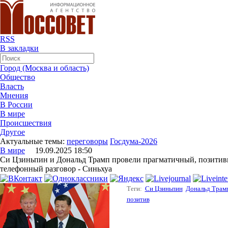
RSS
В закладки
Город (Москва и область)
Общество
Власть
Мнения
В России
В мире
Происшествия
Другое
Актуальные темы:
переговоры
Госдума-2026
В мире
19.09.2025 18:50
Си Цзиньпин и Дональд Трамп провели прагматичный, позити
телефонный разговор - Синьхуа
Теги:
Си Цзиньпин
Дональд Трам
позитив