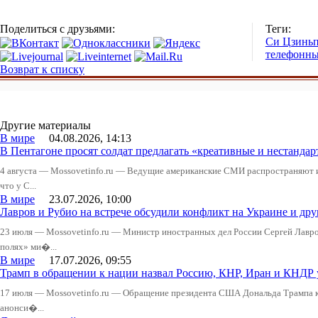
Поделиться с друзьями:
Теги:
Си Цзинь
телефонны
Возврат к списку
Другие материалы
В мире
04.08.2026, 14:13
В Пентагоне просят солдат предлагать «креативные и нестандар
4 августа — Mossovetinfo.ru — Ведущие американские СМИ распространяют
что у С...
В мире
23.07.2026, 10:00
Лавров и Рубио на встрече обсудили конфликт на Украине и д
23 июля — Mossovetinfo.ru — Министр иностранных дел России Сергей Лавров
полях» ми�...
В мире
17.07.2026, 09:55
Трамп в обращении к нации назвал Россию, КНР, Иран и КНДР
17 июля — Mossovetinfo.ru — Обращение президента США Дональда Трампа к 
анонси�...