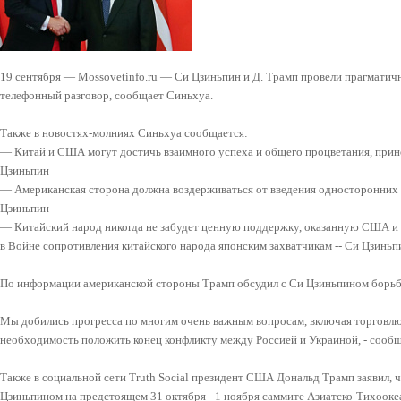
19 сентября — Mossovetinfo.ru — Си Цзиньпин и Д. Трамп провели прагматич
телефонный разговор, сообщает Синьхуа.
Также в новостях-молниях Синьхуа сообщается:
— Китай и США могут достичь взаимного успеха и общего процветания, прино
Цзиньпин
— Американская сторона должна воздерживаться от введения односторонних о
Цзиньпин
— Китайский народ никогда не забудет ценную поддержку, оказанную США и
в Войне сопротивления китайского народа японским захватчикам -- Си Цзиньп
По информации американской стороны Трамп обсудил с Си Цзиньпином борьбу
Мы добились прогресса по многим очень важным вопросам, включая торговлю
необходимость положить конец конфликту между Россией и Украиной, - сообщ
Также в социальной сети Truth Social президент США Дональд Трамп заявил, 
Цзиньпином на предстоящем 31 октября - 1 ноября саммите Азиатско-Тихооке