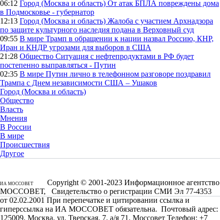
06:12
Город (Москва и область)
От атак БПЛА повреждены дома
в Подмосковье - губернатор
12:13
Город (Москва и область)
Жалоба с участием Архнадзора
по защите культурного наследия подана в Верховный суд
09:55
В мире
Трамп в обращении к нации назвал Россию, КНР,
Иран и КНДР угрозами для выборов в США
21:28
Общество
Ситуация с нефтепродуктами в РФ будет
постепенно выправляться - Путин
02:35
В мире
Путин лично в телефонном разговоре поздравил
Трампа с Днем независимости США – Ушаков
Город (Москва и область)
Общество
Власть
Мнения
В России
В мире
Происшествия
Другое
Copyright © 2001-2023 Информационное агентство
ИА МОССОВЕТ
МОССОВЕТ, Свидетельство о регистрации СМИ Эл 77-4353
от 02.02.2001 При перепечатке и цитировании ссылка и
гиперссылка на ИА МОССОВЕТ обязательна. Почтовый адрес:
125009, Москва, ул. Тверская, 7, а/я 71, Моссовет Телефон: +7