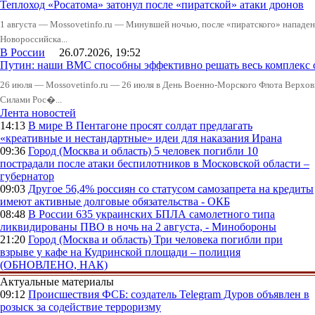
Теплоход «Росатома» затонул после «пиратской» атаки дронов
1 августа — Mossovetinfo.ru — Минувшей ночью, после «пиратского» нападени
Новороссийска...
В России
26.07.2026, 19:52
Путин: наши ВМС способны эффективно решать весь комплекс 
26 июля — Mossovetinfo.ru — 26 июля в День Военно-Морского Флота Вер
Силами Рос�...
Лента новостей
14:13
В мире
В Пентагоне просят солдат предлагать
«креативные и нестандартные» идеи для наказания Ирана
09:36
Город (Москва и область)
5 человек погибли 10
пострадали после атаки беспилотников в Московской области –
губернатор
09:03
Другое
56,4% россиян со статусом самозапрета на кредиты
имеют активные долговые обязательства - ОКБ
08:48
В России
635 украинских БПЛА самолетного типа
ликвидированы ПВО в ночь на 2 августа, - Минобороны
21:20
Город (Москва и область)
Три человека погибли при
взрыве у кафе на Кудринской площади – полиция
(ОБНОВЛЕНО, НАК)
Актуальные материалы
09:12
Происшествия
ФСБ: создатель Telegram Дуров объявлен в
розыск за содействие терроризму