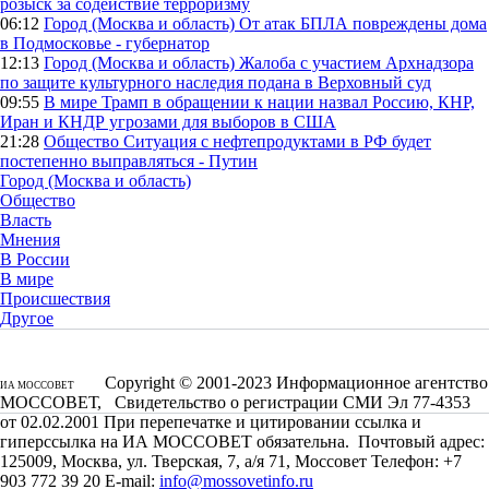
розыск за содействие терроризму
06:12
Город (Москва и область)
От атак БПЛА повреждены дома
в Подмосковье - губернатор
12:13
Город (Москва и область)
Жалоба с участием Архнадзора
по защите культурного наследия подана в Верховный суд
09:55
В мире
Трамп в обращении к нации назвал Россию, КНР,
Иран и КНДР угрозами для выборов в США
21:28
Общество
Ситуация с нефтепродуктами в РФ будет
постепенно выправляться - Путин
Город (Москва и область)
Общество
Власть
Мнения
В России
В мире
Происшествия
Другое
Copyright © 2001-2023 Информационное агентство
ИА МОССОВЕТ
МОССОВЕТ, Свидетельство о регистрации СМИ Эл 77-4353
от 02.02.2001 При перепечатке и цитировании ссылка и
гиперссылка на ИА МОССОВЕТ обязательна. Почтовый адрес:
125009, Москва, ул. Тверская, 7, а/я 71, Моссовет Телефон: +7
903 772 39 20 E-mail:
info@mossovetinfo.ru