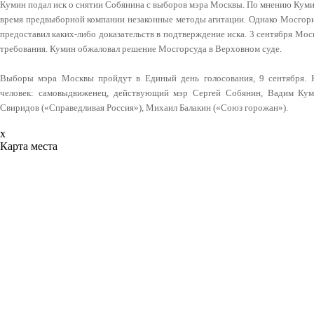
Кумин подал иск о снятии Собянина с выборов мэра Москвы. По мнению Куми
время предвыборной компании незаконные методы агитации. Однако Мосгориз
предоставил каких-либо доказательств в подтверждение иска. 3 сентября Мо
требования. Кумин обжаловал решение Мосгорсуда в Верховном суде.
Выборы мэра Москвы пройдут в Единый день голосования, 9 сентября. 
человек: самовыдвиженец, действующий мэр Сергей Собянин, Вадим Кум
Свиридов («Справедливая Россия»), Михаил Балакин («Союз горожан»).
x
Карта места