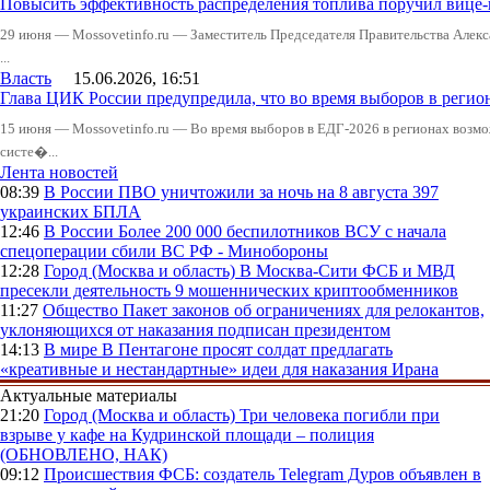
Повысить эффективность распределения топлива поручил вице
29 июня — Mossovetinfo.ru — Заместитель Председателя Правительства Алекс
...
Власть
15.06.2026, 16:51
Глава ЦИК России предупредила, что во время выборов в реги
15 июня — Mossovetinfo.ru — Во время выборов в ЕДГ-2026 в регионах возмо
систе�...
Лента новостей
08:39
В России
ПВО уничтожили за ночь на 8 августа 397
украинских БПЛА
12:46
В России
Более 200 000 беспилотников ВСУ с начала
спецоперации сбили ВС РФ - Минобороны
12:28
Город (Москва и область)
В Москва-Сити ФСБ и МВД
пресекли деятельность 9 мошеннических криптообменников
11:27
Общество
Пакет законов об ограничениях для релокантов,
уклоняющихся от наказания подписан президентом
14:13
В мире
В Пентагоне просят солдат предлагать
«креативные и нестандартные» идеи для наказания Ирана
Актуальные материалы
21:20
Город (Москва и область)
Три человека погибли при
взрыве у кафе на Кудринской площади – полиция
(ОБНОВЛЕНО, НАК)
09:12
Происшествия
ФСБ: создатель Telegram Дуров объявлен в