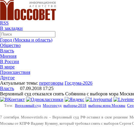
RSS
В закладки
Город (Москва и область)
Общество
Власть
Мнения
В России
В мире
Происшествия
Другое
Актуальные темы:
переговоры
Госдума-2026
Власть
07.09.2018 17:25
Верховный суд отказался снять Собянина с выборов мэра Моск
Теги:
Верховный суд
Мосгорсуд
выборы-2018
выборы мэра Москвы
Сер
7 сентября. Mossovetinfo.ru – Верховный суд РФ оставил в силе решение М
Москвы от КПРФ Вадиму Кумину, который требовал снять с выборов Сергея 