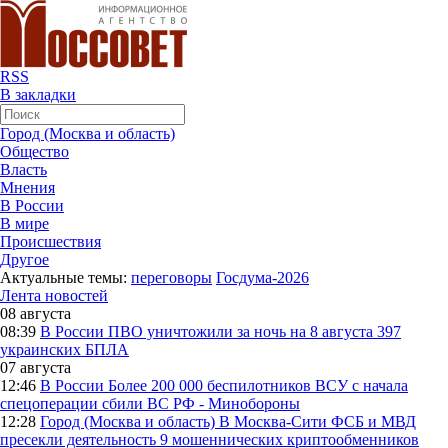
RSS
В закладки
Город (Москва и область)
Общество
Власть
Мнения
В России
В мире
Происшествия
Другое
Актуальные темы:
переговоры
Госдума-2026
Лента новостей
08 августа
08:39
В России
ПВО уничтожили за ночь на 8 августа 397
украинских БПЛА
07 августа
12:46
В России
Более 200 000 беспилотников ВСУ с начала
спецоперации сбили ВС РФ - Минобороны
12:28
Город (Москва и область)
В Москва-Сити ФСБ и МВД
пресекли деятельность 9 мошеннических криптообменников