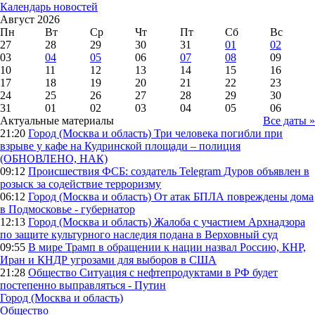
Календарь новостей
Август 2026
Пн
Вт
Ср
Чт
Пт
Сб
Вс
27
28
29
30
31
01
02
03
04
05
06
07
08
09
10
11
12
13
14
15
16
17
18
19
20
21
22
23
24
25
26
27
28
29
30
31
01
02
03
04
05
06
Актуальные материалы
Все даты »
21:20
Город (Москва и область)
Три человека погибли при
взрыве у кафе на Кудринской площади – полиция
(ОБНОВЛЕНО, НАК)
09:12
Происшествия
ФСБ: создатель Telegram Дуров объявлен в
розыск за содействие терроризму
06:12
Город (Москва и область)
От атак БПЛА повреждены дома
в Подмосковье - губернатор
12:13
Город (Москва и область)
Жалоба с участием Архнадзора
по защите культурного наследия подана в Верховный суд
09:55
В мире
Трамп в обращении к нации назвал Россию, КНР,
Иран и КНДР угрозами для выборов в США
21:28
Общество
Ситуация с нефтепродуктами в РФ будет
постепенно выправляться - Путин
Город (Москва и область)
Общество