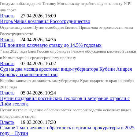
Госдума поблагодарила Татьяну Москалькову отработавшую на посту УПЧ
два срока
Власть
27.04.2026, 15:09
Игорь Чайка возглавил Россотрудничество
Отдельным указом Путин освободил Евгения Примакова от должности главы
Россотрудничества.
Власть
24.04.2026, 14:35
ЦБ понизил ключевую ставку до 14,5% годовых
7 мая 2026 года Банк России опубликует Резюме обсуждения ключевой ставки
и Комментарий к среднесрочному прогнозу
Власть
07.04.2026, 16:02
Суд на два месяца арестовал вице-губернатора Кубани Андрея
Коробку за мошенничество
Коробка занимает должность замгубернатора Краснодарского края с октября
2015 года
Власть
05.04.2026, 10:24
Путин поздравил российских геологов и ветеранов отрасли с
Днём геолога
Путин: в стране надёжно обеспечивается воспроизводство основных видов
минерального сырья
Власть
19.03.2026, 17:30
Свыше 7 млн человек обратились в органы прокуратуры в 2025
году – Путин