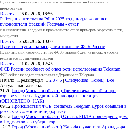
Путин выступил на расширенном заседании коллегии Генеральной
прокуратуры
Власть
25.02.2026, 16:56
Работу правительства РФ в 2025 году поддержали все
руководители фракций Госдумы - отчет
Взаимодействие Госдумы и правительства стало примером эффективности, -
Мишустин
Власть
25.02.2026, 10:00
Путин выступил на заседании коллегии ФСБ России
Путин выразил уверенность, что ФСБ и впредь будет на высоком уровне
решать все поставленные задачи
Власть
21.02.2026, 12:45
ФСБ России сообщает об опасности использования Telegram
ФСБ сейчас не ведет переговоров с Дуровым по Telegram
Начало | Предыдущая |
1
2
3
4
5
|
Следующая
|
Конец
|
Все
Актуальные материалы
21:20
Город (Москва и область)
Три человека погибли при
взрыве у кафе на Кудринской площади – полиция
(ОБНОВЛЕНО, НАК)
09:12
Происшествия
ФСБ: создатель Telegram Дуров объявлен в
розыск за содействие терроризму
06:12
Город (Москва и область)
От атак БПЛА повреждены дома
в Подмосковье - губернатор
12:13
Город (Москва и область)
Жалоба с участием Архнадзора