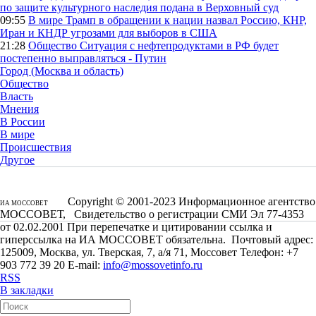
по защите культурного наследия подана в Верховный суд
09:55
В мире
Трамп в обращении к нации назвал Россию, КНР,
Иран и КНДР угрозами для выборов в США
21:28
Общество
Ситуация с нефтепродуктами в РФ будет
постепенно выправляться - Путин
Город (Москва и область)
Общество
Власть
Мнения
В России
В мире
Происшествия
Другое
Copyright © 2001-2023 Информационное агентство
ИА МОССОВЕТ
МОССОВЕТ, Свидетельство о регистрации СМИ Эл 77-4353
от 02.02.2001 При перепечатке и цитировании ссылка и
гиперссылка на ИА МОССОВЕТ обязательна. Почтовый адрес:
125009, Москва, ул. Тверская, 7, а/я 71, Моссовет Телефон: +7
903 772 39 20 E-mail:
info@mossovetinfo.ru
RSS
В закладки