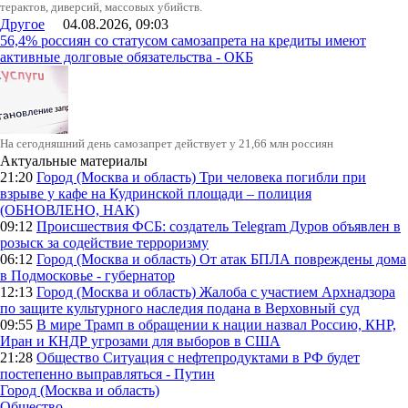
терактов, диверсий, массовых убийств.
Другое
04.08.2026, 09:03
56,4% россиян со статусом самозапрета на кредиты имеют
активные долговые обязательства - ОКБ
На сегодняшний день самозапрет действует у 21,66 млн россиян
Актуальные материалы
21:20
Город (Москва и область)
Три человека погибли при
взрыве у кафе на Кудринской площади – полиция
(ОБНОВЛЕНО, НАК)
09:12
Происшествия
ФСБ: создатель Telegram Дуров объявлен в
розыск за содействие терроризму
06:12
Город (Москва и область)
От атак БПЛА повреждены дома
в Подмосковье - губернатор
12:13
Город (Москва и область)
Жалоба с участием Архнадзора
по защите культурного наследия подана в Верховный суд
09:55
В мире
Трамп в обращении к нации назвал Россию, КНР,
Иран и КНДР угрозами для выборов в США
21:28
Общество
Ситуация с нефтепродуктами в РФ будет
постепенно выправляться - Путин
Город (Москва и область)
Общество