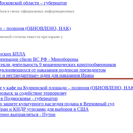
Московской области – губернатор
обьев в своих официальных информационных
щади – полиция (ОБНОВЛЕНО, НАК)
зличной степени тяжести при взрыве у
аинских БПЛА
ецоперации сбили ВС РФ - Минобороны
екли деятельность 9 мошеннических криптообменников
, уклоняющихся от наказания подписан президентом
е и нестандартные» идеи для наказания Ирана
ве у кафе на Кудринской площади – полиция (ОБНОВЛЕНО, НА
розыск за содействие терроризму
в Подмосковье - губернатор
о защите культурного наследия подана в Верховный суд
 Иран и КНДР угрозами для выборов в США
енно выправляться - Путин