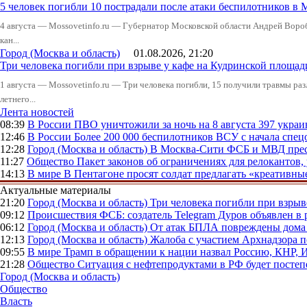
5 человек погибли 10 пострадали после атаки беспилотников в 
4 августа — Mossovetinfo.ru — Губернатор Московской области Андрей Вор
кан...
Город (Москва и область)
01.08.2026, 21:20
Три человека погибли при взрыве у кафе на Кудринской пло
1 августа — Mossovetinfo.ru — Три человека погибли, 15 получили травмы ра
летнего...
Лента новостей
08:39
В России
ПВО уничтожили за ночь на 8 августа 397 укр
12:46
В России
Более 200 000 беспилотников ВСУ с начала сп
12:28
Город (Москва и область)
В Москва-Сити ФСБ и МВД прес
11:27
Общество
Пакет законов об ограничениях для релокантов
14:13
В мире
В Пентагоне просят солдат предлагать «креативны
Актуальные материалы
21:20
Город (Москва и область)
Три человека погибли при взры
09:12
Происшествия
ФСБ: создатель Telegram Дуров объявлен в 
06:12
Город (Москва и область)
От атак БПЛА повреждены дома 
12:13
Город (Москва и область)
Жалоба с участием Архнадзора п
09:55
В мире
Трамп в обращении к нации назвал Россию, КНР,
21:28
Общество
Ситуация с нефтепродуктами в РФ будет постеп
Город (Москва и область)
Общество
Власть