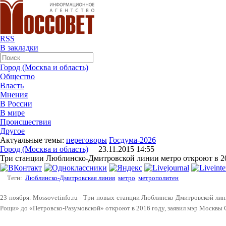
RSS
В закладки
Город (Москва и область)
Общество
Власть
Мнения
В России
В мире
Происшествия
Другое
Актуальные темы:
переговоры
Госдума-2026
Город (Москва и область)
23.11.2015 14:55
Три станции Люблинско-Дмитровской линии метро откроют в 2
Теги:
Люблинско-Дмитровская линия
метро
метрополитен
23 ноября. Mossovetinfo.ru - Три новых станции Люблинско-Дмитровской ли
Рощи» до «Петровско-Разумовской» откроют в 2016 году, заявил мэр Москвы 