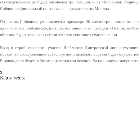
«В следующем году будут закончены три станции — от «Марьиной Рощи» до 
Собянина официальный портал мэра и правительства Москвы.
По словам Собянина, уже закончена прокладка 30 километров новых тоннеле
один участок Люблинско-Дмитровской линии – от станции «Петровско-Раз
образом, будет завершено строительство северного участка линии.
Ввод в строй северного участка Люблинско-Дмитровской линии улучшит
москвичей. Обслуживание транспортно-подвижного состава будет осуществл
В новом депо будет работать около тысячи человек. На ночь здесь смогут оста
x
Карта места