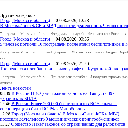
Другие материалы
Город (Москва и область)
07.08.2026, 12:28
В Москва-Сити ФСБ и МВД пресекли деятельность 9 мошеннич
7 августа — Mossovetinfo.ru — Федеральной службой безопасности Российско
Город (Москва и область)
04.08.2026, 09:36
5 человек погибли 10 пострадали после атаки беспилотников в 
4 августа — Mossovetinfo.ru — Губернатор Московской области Андрей Вор
кан...
Город (Москва и область)
01.08.2026, 21:20
Три человека погибли при взрыве у кафе на Кудринской пло
1 августа — Mossovetinfo.ru — Три человека погибли, 15 получили травмы ра
летнего...
Лента новостей
08:39
В России
ПВО уничтожили за ночь на 8 августа 397
украинских БПЛА
12:46
В России
Более 200 000 беспилотников ВСУ с начала
спецоперации сбили ВС РФ - Минобороны
12:28
Город (Москва и область)
В Москва-Сити ФСБ и МВД
пресекли деятельность 9 мошеннических криптообменников
11:27
Общество
Пакет законов об ограничениях для релокантов,