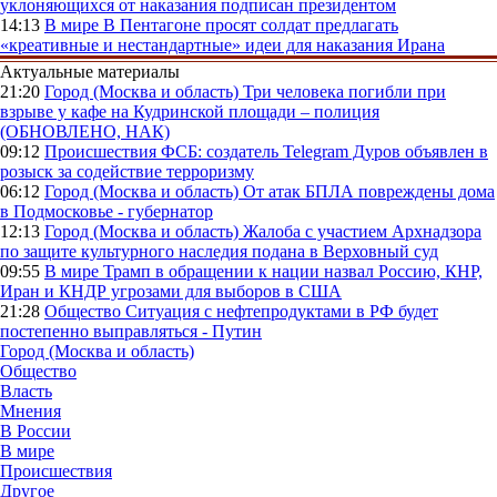
уклоняющихся от наказания подписан президентом
14:13
В мире
В Пентагоне просят солдат предлагать
«креативные и нестандартные» идеи для наказания Ирана
Актуальные материалы
21:20
Город (Москва и область)
Три человека погибли при
взрыве у кафе на Кудринской площади – полиция
(ОБНОВЛЕНО, НАК)
09:12
Происшествия
ФСБ: создатель Telegram Дуров объявлен в
розыск за содействие терроризму
06:12
Город (Москва и область)
От атак БПЛА повреждены дома
в Подмосковье - губернатор
12:13
Город (Москва и область)
Жалоба с участием Архнадзора
по защите культурного наследия подана в Верховный суд
09:55
В мире
Трамп в обращении к нации назвал Россию, КНР,
Иран и КНДР угрозами для выборов в США
21:28
Общество
Ситуация с нефтепродуктами в РФ будет
постепенно выправляться - Путин
Город (Москва и область)
Общество
Власть
Мнения
В России
В мире
Происшествия
Другое