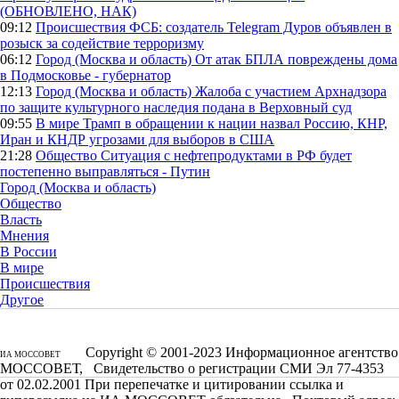
(ОБНОВЛЕНО, НАК)
09:12
Происшествия
ФСБ: создатель Telegram Дуров объявлен в
розыск за содействие терроризму
06:12
Город (Москва и область)
От атак БПЛА повреждены дома
в Подмосковье - губернатор
12:13
Город (Москва и область)
Жалоба с участием Архнадзора
по защите культурного наследия подана в Верховный суд
09:55
В мире
Трамп в обращении к нации назвал Россию, КНР,
Иран и КНДР угрозами для выборов в США
21:28
Общество
Ситуация с нефтепродуктами в РФ будет
постепенно выправляться - Путин
Город (Москва и область)
Общество
Власть
Мнения
В России
В мире
Происшествия
Другое
Copyright © 2001-2023 Информационное агентство
ИА МОССОВЕТ
МОССОВЕТ, Свидетельство о регистрации СМИ Эл 77-4353
от 02.02.2001 При перепечатке и цитировании ссылка и