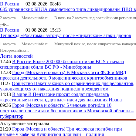
В России
02.08.2026, 08:48
635 украинских БПЛА самолетного типа ликвидированы ПВО в 
2 августа — Mossovetinfo.ru — В ночь на 2 августа над российскими регион
у�...
В России
01.08.2026, 15:13
Теплоход «Росатома» затонул после «пиратской» атаки дронов
1 августа — Mossovetinfo.ru — Минувшей ночью, после «пиратского» нападени
Новороссийска...
Лента новостей
12:46
В России
Более 200 000 беспилотников ВСУ с начала
спецоперации сбили ВС РФ - Минобороны
12:28
Город (Москва и область)
В Москва-Сити ФСБ и МВД
пресекли деятельность 9 мошеннических криптообменников
11:27
Общество
Пакет законов об ограничениях для релокантов,
уклоняющихся от наказания подписан президентом
14:13
В мире
В Пентагоне просят солдат предлагать
«креативные и нестандартные» идеи для наказания Ирана
09:36
Город (Москва и область)
5 человек погибли 10
пострадали после атаки беспилотников в Московской области –
губернатор
Актуальные материалы
21:20
Город (Москва и область)
Три человека погибли при
взрыве у кафе на Кудринской площади – полиция