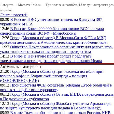
1 августа — Mossovetinfo.ru — Три человека погибли, 15 получили травмы ра
летнего...
Лента новостей
08:39
В России
ПВО уничтожили за ночь на 8 августа 397
украинских БПЛА
12:46
В России
Более 200 000 беспилотников ВСУ с начала
спецоперации сбили ВС РФ - Минобороны
12:28
Город (Москва и область)
В Москва-Сити ФСБ и МВД
пресекли деятельность 9 мошеннических криптообменников
11:27
Общество
Пакет законов об ограничениях для релокантов,
уклоняющихся от наказания подписан президентом
14:13
В мире
В Пентагоне просят солдат предлагать
«креативные и нестандартные» идеи для наказания Ирана
Актуальные материалы
21:20
Город (Москва и область)
Три человека погибли при
взрыве у кафе на Кудринской площади – полиция
(ОБНОВЛЕНО, НАК)
09:12
Происшествия
ФСБ: создатель Telegram Дуров объявлен в
розыск за содействие терроризму
06:12
Город (Москва и область)
От атак БПЛА повреждены дома
в Подмосковье - губернатор
12:13
Город (Москва и область)
Жалоба с участием Архнадзора
по защите культурного наследия подана в Верховный суд
09:55
В мире
Трамп в обращении к нации назвал Россию, КНР,