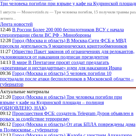
Три человека погибли при взрыве у кафе на Кудринской пло
1 августа — Mossovetinfo.ru — Три человека погибли, 15 получили травмы ра
летнего...
Лента новостей
12:46
В России
Более 200 000 беспилотников ВСУ с начала
спецоперации сбили ВС РФ - Минобороны
12:28
Город (Москва и область)
В Москва-Сити ФСБ и МВД
пресекли деятельность 9 мошеннических криптообменников
11:27
Общество
Пакет законов об ограничениях для релокантов,
уклоняющихся от наказания подписан президентом
14:13
В мире
В Пентагоне просят солдат предлагать
«креативные и нестандартные» идеи для наказания Ирана
09:36
Город (Москва и область)
5 человек погибли 10
пострадали после атаки беспилотников в Московской области –
губернатор
Актуальные материалы
21:20
Город (Москва и область)
Три человека погибли при
взрыве у кафе на Кудринской площади – полиция
(ОБНОВЛЕНО, НАК)
09:12
Происшествия
ФСБ: создатель Telegram Дуров объявлен в
розыск за содействие терроризму
06:12
Город (Москва и область)
От атак БПЛА повреждены дома
в Подмосковье - губернатор
12:13
Город (Москва и область)
Жалоба с участием Архнадзора