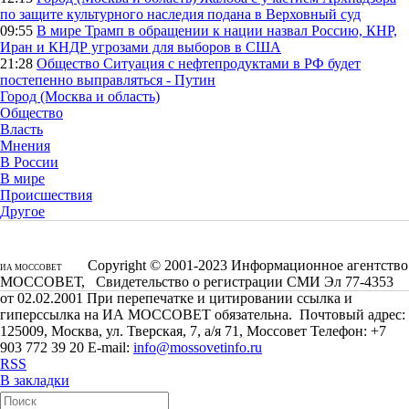
по защите культурного наследия подана в Верховный суд
09:55
В мире
Трамп в обращении к нации назвал Россию, КНР,
Иран и КНДР угрозами для выборов в США
21:28
Общество
Ситуация с нефтепродуктами в РФ будет
постепенно выправляться - Путин
Город (Москва и область)
Общество
Власть
Мнения
В России
В мире
Происшествия
Другое
Copyright © 2001-2023 Информационное агентство
ИА МОССОВЕТ
МОССОВЕТ, Свидетельство о регистрации СМИ Эл 77-4353
от 02.02.2001 При перепечатке и цитировании ссылка и
гиперссылка на ИА МОССОВЕТ обязательна. Почтовый адрес:
125009, Москва, ул. Тверская, 7, а/я 71, Моссовет Телефон: +7
903 772 39 20 E-mail:
info@mossovetinfo.ru
RSS
В закладки