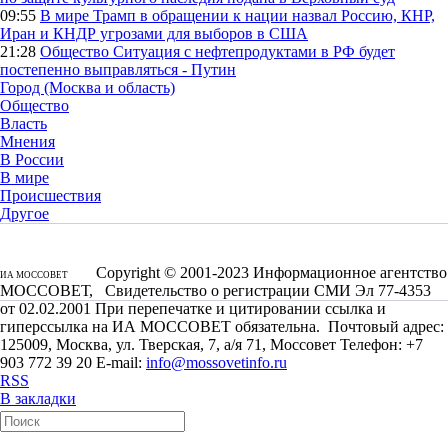
09:55
В мире
Трамп в обращении к нации назвал Россию, КНР,
Иран и КНДР угрозами для выборов в США
21:28
Общество
Ситуация с нефтепродуктами в РФ будет
постепенно выправляться - Путин
Город (Москва и область)
Общество
Власть
Мнения
В России
В мире
Происшествия
Другое
Copyright © 2001-2023 Информационное агентство
ИА МОССОВЕТ
МОССОВЕТ, Свидетельство о регистрации СМИ Эл 77-4353
от 02.02.2001 При перепечатке и цитировании ссылка и
гиперссылка на ИА МОССОВЕТ обязательна. Почтовый адрес:
125009, Москва, ул. Тверская, 7, а/я 71, Моссовет Телефон: +7
903 772 39 20 E-mail:
info@mossovetinfo.ru
RSS
В закладки