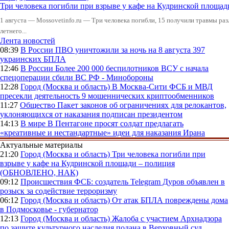
Три человека погибли при взрыве у кафе на Кудринской пло
1 августа — Mossovetinfo.ru — Три человека погибли, 15 получили травмы ра
летнего...
Лента новостей
08:39
В России
ПВО уничтожили за ночь на 8 августа 397
украинских БПЛА
12:46
В России
Более 200 000 беспилотников ВСУ с начала
спецоперации сбили ВС РФ - Минобороны
12:28
Город (Москва и область)
В Москва-Сити ФСБ и МВД
пресекли деятельность 9 мошеннических криптообменников
11:27
Общество
Пакет законов об ограничениях для релокантов,
уклоняющихся от наказания подписан президентом
14:13
В мире
В Пентагоне просят солдат предлагать
«креативные и нестандартные» идеи для наказания Ирана
Актуальные материалы
21:20
Город (Москва и область)
Три человека погибли при
взрыве у кафе на Кудринской площади – полиция
(ОБНОВЛЕНО, НАК)
09:12
Происшествия
ФСБ: создатель Telegram Дуров объявлен в
розыск за содействие терроризму
06:12
Город (Москва и область)
От атак БПЛА повреждены дома
в Подмосковье - губернатор
12:13
Город (Москва и область)
Жалоба с участием Архнадзора
по защите культурного наследия подана в Верховный суд