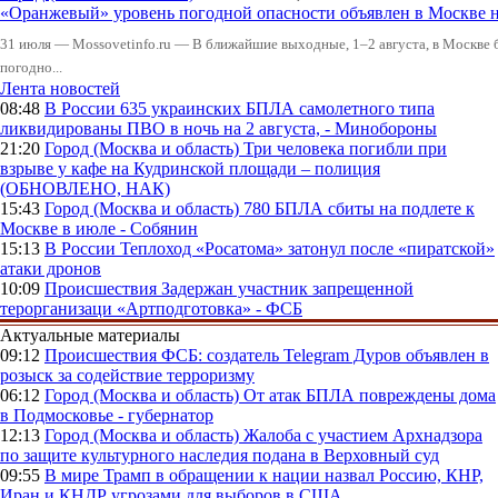
«Оранжевый» уровень погодной опасности объявлен в Москве н
31 июля — Mossovetinfo.ru — В ближайшие выходные, 1–2 августа, в Москве 
погодно...
Лента новостей
08:48
В России
635 украинских БПЛА самолетного типа
ликвидированы ПВО в ночь на 2 августа, - Минобороны
21:20
Город (Москва и область)
Три человека погибли при
взрыве у кафе на Кудринской площади – полиция
(ОБНОВЛЕНО, НАК)
15:43
Город (Москва и область)
780 БПЛА сбиты на подлете к
Москве в июле - Собянин
15:13
В России
Теплоход «Росатома» затонул после «пиратской»
атаки дронов
10:09
Происшествия
Задержан участник запрещенной
терорганизаци «Артподготовка» - ФСБ
Актуальные материалы
09:12
Происшествия
ФСБ: создатель Telegram Дуров объявлен в
розыск за содействие терроризму
06:12
Город (Москва и область)
От атак БПЛА повреждены дома
в Подмосковье - губернатор
12:13
Город (Москва и область)
Жалоба с участием Архнадзора
по защите культурного наследия подана в Верховный суд
09:55
В мире
Трамп в обращении к нации назвал Россию, КНР,
Иран и КНДР угрозами для выборов в США