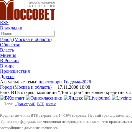
RSS
В закладки
Город (Москва и область)
Общество
Власть
Мнения
В России
В мире
Происшествия
Другое
Актуальные темы:
переговоры
Госдума-2026
Город (Москва и область)
17.11.2008 10:08
Банк ВТБ открыл компании "Дон-строй" несколько кредитных л
Теги:
"Дон-строй"
ВТБ
жилье
Кредитные линии ВТБ открыл под 14-16% годовых. Первый транш девелопер 
До сих пор федеральные чиновники неоднократно заявляли, что правительст
застройщиков домов экономкласса.