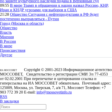
по защите культурного наследия подана в Верховный суд
09:55
В мире
Трамп в обращении к нации назвал Россию, КНР,
Иран и КНДР угрозами для выборов в США
21:28
Общество
Ситуация с нефтепродуктами в РФ будет
постепенно выправляться - Путин
Город (Москва и область)
Общество
Власть
Мнения
В России
В мире
Происшествия
Другое
Copyright © 2001-2023 Информационное агентство
ИА МОССОВЕТ
МОССОВЕТ, Свидетельство о регистрации СМИ Эл 77-4353
от 02.02.2001 При перепечатке и цитировании ссылка и
гиперссылка на ИА МОССОВЕТ обязательна. Почтовый адрес:
125009, Москва, ул. Тверская, 7, а/я 71, Моссовет Телефон: +7
903 772 39 20 E-mail:
info@mossovetinfo.ru
RSS
В закладки