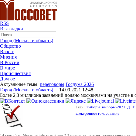
RSS
В закладки
Город (Москва и область)
Общество
Власть
Мнения
В России
В мире
Происшествия
Другое
Актуальные темы:
переговоры
Госдума-2026
Город (Москва и область)
14.09.2021 12:48
Более 2,3 миллиона заявлений подано москвичами на участие в
Теги:
выборы
выборы-2021
ДЭГ
электронное голосование
14 сентября. Mossovetinfo.ru – Более 2,3 миллиона человек подали заявки на 