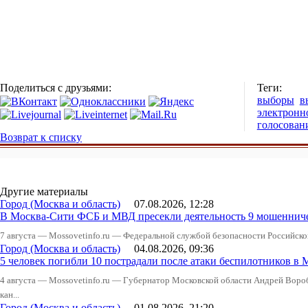
Поделиться с друзьями:
Теги:
выборы
в
электронн
голосован
Возврат к списку
Другие материалы
Город (Москва и область)
07.08.2026, 12:28
В Москва-Сити ФСБ и МВД пресекли деятельность 9 мошеннич
7 августа — Mossovetinfo.ru — Федеральной службой безопасности Российско
Город (Москва и область)
04.08.2026, 09:36
5 человек погибли 10 пострадали после атаки беспилотников в 
4 августа — Mossovetinfo.ru — Губернатор Московской области Андрей Вор
кан...
Город (Москва и область)
01.08.2026, 21:20