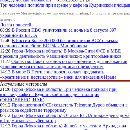
Три человека погибли при взрыве у кафе на Кудринской пло
1 августа — Mossovetinfo.ru — Три человека погибли, 15 получили травмы ра
летнего...
Лента новостей
08:39
В России
ПВО уничтожили за ночь на 8 августа 397
украинских БПЛА
12:46
В России
Более 200 000 беспилотников ВСУ с начала
спецоперации сбили ВС РФ - Минобороны
12:28
Город (Москва и область)
В Москва-Сити ФСБ и МВД
пресекли деятельность 9 мошеннических криптообменников
11:27
Общество
Пакет законов об ограничениях для релокантов,
уклоняющихся от наказания подписан президентом
14:13
В мире
В Пентагоне просят солдат предлагать
«креативные и нестандартные» идеи для наказания Ирана
Актуальные материалы
21:20
Город (Москва и область)
Три человека погибли при
взрыве у кафе на Кудринской площади – полиция
(ОБНОВЛЕНО, НАК)
09:12
Происшествия
ФСБ: создатель Telegram Дуров объявлен в
розыск за содействие терроризму
06:12
Город (Москва и область)
От атак БПЛА повреждены дома
в Подмосковье - губернатор
12:13
Город (Москва и область)
Жалоба с участием Архнадзора