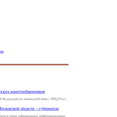
ки
еских криптообменников
й Федерации во взаимодействии с МВД Росс...
Московской области – губернатор
обьев в своих официальных информационных