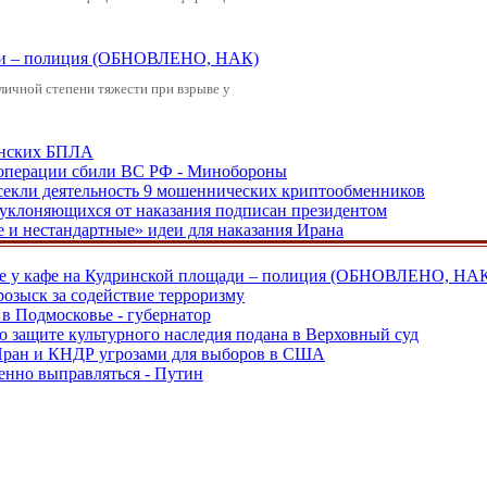
щади – полиция (ОБНОВЛЕНО, НАК)
зличной степени тяжести при взрыве у
аинских БПЛА
ецоперации сбили ВС РФ - Минобороны
екли деятельность 9 мошеннических криптообменников
, уклоняющихся от наказания подписан президентом
е и нестандартные» идеи для наказания Ирана
ве у кафе на Кудринской площади – полиция (ОБНОВЛЕНО, НА
розыск за содействие терроризму
в Подмосковье - губернатор
о защите культурного наследия подана в Верховный суд
 Иран и КНДР угрозами для выборов в США
енно выправляться - Путин