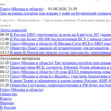
кан...
Город (Москва и область)
01.08.2026, 21:20
Три человека погибли при взрыве у кафе на Кудринской пло
1 августа — Mossovetinfo.ru — Три человека погибли, 15 получили травмы ра
летнего...
Лента новостей
08:39
В России
ПВО уничтожили за ночь на 8 августа 397 укр
12:46
В России
Более 200 000 беспилотников ВСУ с начала сп
12:28
Город (Москва и область)
В Москва-Сити ФСБ и МВД прес
11:27
Общество
Пакет законов об ограничениях для релокантов
14:13
В мире
В Пентагоне просят солдат предлагать «креативны
Актуальные материалы
21:20
Город (Москва и область)
Три человека погибли при взры
09:12
Происшествия
ФСБ: создатель Telegram Дуров объявлен в 
06:12
Город (Москва и область)
От атак БПЛА повреждены дома 
12:13
Город (Москва и область)
Жалоба с участием Архнадзора п
09:55
В мире
Трамп в обращении к нации назвал Россию, КНР,
21:28
Общество
Ситуация с нефтепродуктами в РФ будет постеп
Город (Москва и область)
Общество
Власть
Мнения
В России