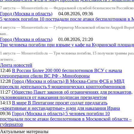
7 августа — Mossovetinfo.ru — Федеральной службой безопасности Российско
Город (Москва и область)
04.08.2026, 09:36
5 человек погибли 10 пострадали после атаки беспилотников в 
4 августа — Mossovetinfo.ru — Губернатор Московской области Андрей Вор
кан...
Город (Москва и область)
01.08.2026, 21:20
Три человека погибли при взрыве у кафе на Кудринской пло
1 августа — Mossovetinfo.ru — Три человека погибли, 15 получили травмы ра
летнего...
Лента новостей
12:46
В России
Более 200 000 беспилотников ВСУ с начала
спецоперации сбили ВС РФ - Минобороны
12:28
Город (Москва и область)
В Москва-Сити ФСБ и МВД
пресекли деятельность 9 мошеннических криптообменников
11:27
Общество
Пакет законов об ограничениях для релокантов,
уклоняющихся от наказания подписан президентом
14:13
В мире
В Пентагоне просят солдат предлагать
«креативные и нестандартные» идеи для наказания Ирана
09:36
Город (Москва и область)
5 человек погибли 10
пострадали после атаки беспилотников в Московской области –
губернатор
Актуальные материалы