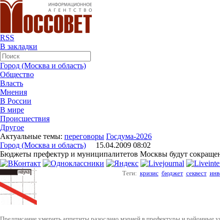
RSS
В закладки
Город (Москва и область)
Общество
Власть
Мнения
В России
В мире
Происшествия
Другое
Актуальные темы:
переговоры
Госдума-2026
Город (Москва и область)
15.04.2009 08:02
Бюджеты префектур и муниципалитетов Москвы будут сокраще
Теги:
кризис
бюджет
секвест
инв
Предписание умерить аппетиты разослано мэрией в префектуры и районные у