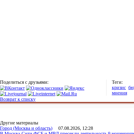
Поделиться с друзьями:
Теги:
кризис
бю
мнения
Возврат к списку
Другие материалы
Город (Москва и область)
07.08.2026, 12:28
В Москва-Сити ФСБ и МВД пресекли деятельность 9 мошеннич