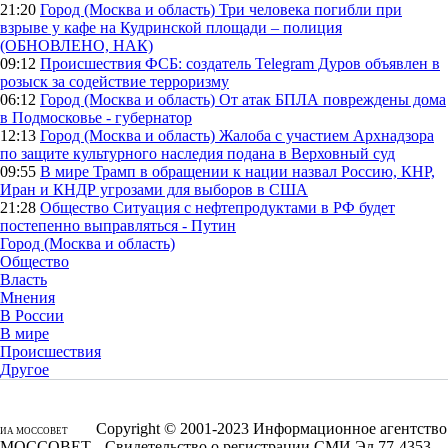
21:20
Город (Москва и область)
Три человека погибли при
взрыве у кафе на Кудринской площади – полиция
(ОБНОВЛЕНО, НАК)
09:12
Происшествия
ФСБ: создатель Telegram Дуров объявлен в
розыск за содействие терроризму
06:12
Город (Москва и область)
От атак БПЛА повреждены дома
в Подмосковье - губернатор
12:13
Город (Москва и область)
Жалоба с участием Архнадзора
по защите культурного наследия подана в Верховный суд
09:55
В мире
Трамп в обращении к нации назвал Россию, КНР,
Иран и КНДР угрозами для выборов в США
21:28
Общество
Ситуация с нефтепродуктами в РФ будет
постепенно выправляться - Путин
Город (Москва и область)
Общество
Власть
Мнения
В России
В мире
Происшествия
Другое
Copyright © 2001-2023 Информационное агентство
ИА МОССОВЕТ
МОССОВЕТ, Свидетельство о регистрации СМИ Эл 77-4353