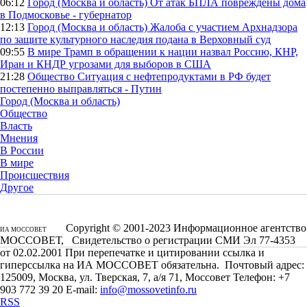
06:12
Город (Москва и область)
От атак БПЛА повреждены дома
в Подмосковье - губернатор
12:13
Город (Москва и область)
Жалоба с участием Архнадзора
по защите культурного наследия подана в Верховный суд
09:55
В мире
Трамп в обращении к нации назвал Россию, КНР,
Иран и КНДР угрозами для выборов в США
21:28
Общество
Ситуация с нефтепродуктами в РФ будет
постепенно выправляться - Путин
Город (Москва и область)
Общество
Власть
Мнения
В России
В мире
Происшествия
Другое
Copyright © 2001-2023 Информационное агентство
ИА МОССОВЕТ
МОССОВЕТ, Свидетельство о регистрации СМИ Эл 77-4353
от 02.02.2001 При перепечатке и цитировании ссылка и
гиперссылка на ИА МОССОВЕТ обязательна. Почтовый адрес:
125009, Москва, ул. Тверская, 7, а/я 71, Моссовет Телефон: +7
903 772 39 20 E-mail:
info@mossovetinfo.ru
RSS