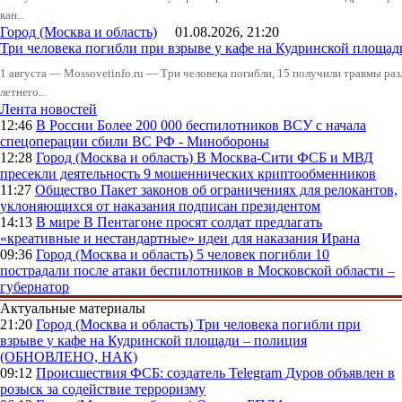
кан...
Город (Москва и область)
01.08.2026, 21:20
Три человека погибли при взрыве у кафе на Кудринской пло
1 августа — Mossovetinfo.ru — Три человека погибли, 15 получили травмы ра
летнего...
Лента новостей
12:46
В России
Более 200 000 беспилотников ВСУ с начала
спецоперации сбили ВС РФ - Минобороны
12:28
Город (Москва и область)
В Москва-Сити ФСБ и МВД
пресекли деятельность 9 мошеннических криптообменников
11:27
Общество
Пакет законов об ограничениях для релокантов,
уклоняющихся от наказания подписан президентом
14:13
В мире
В Пентагоне просят солдат предлагать
«креативные и нестандартные» идеи для наказания Ирана
09:36
Город (Москва и область)
5 человек погибли 10
пострадали после атаки беспилотников в Московской области –
губернатор
Актуальные материалы
21:20
Город (Москва и область)
Три человека погибли при
взрыве у кафе на Кудринской площади – полиция
(ОБНОВЛЕНО, НАК)
09:12
Происшествия
ФСБ: создатель Telegram Дуров объявлен в
розыск за содействие терроризму