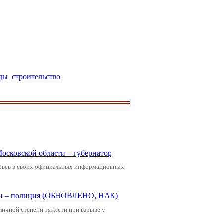
ады
строительство
Московской области – губернатор
обьев в своих официальных информационных
щади – полиция (ОБНОВЛЕНО, НАК)
зличной степени тяжести при взрыве у