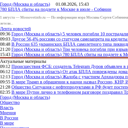
Город (Москва и область)
01.08.2026, 15:43
780 БПЛА сбиты на подлете к Москве в июле - Собянин
1 августа — Mossovetinfo.ru — По информации мэра Москвы Сергея Собянина,
летели...
Лента новостей
09:36
Город (Москва и область)
5 человек погибли 10 пострадал
09:03
Другое
56,4% россиян со статусом самозапрета на кредит
08:48
В России
635 украинских БПЛА самолетного типа ликвиди
21:20
Город (Москва и область)
Три человека погибли при взры
15:43
Город (Москва и область)
780 БПЛА сбиты на подлете к М
Актуальные материалы
09:12
Происшествия
ФСБ: создатель Telegram Дуров объявлен в 
06:12
Город (Москва и область)
От атак БПЛА повреждены дома 
12:13
Город (Москва и область)
Жалоба с участием Архнадзора п
09:55
В мире
Трамп в обращении к нации назвал Россию, КНР,
21:28
Общество
Ситуация с нефтепродуктами в РФ будет постеп
02:35
В мире
Путин лично в телефонном разговоре поздравил 
Город (Москва и область)
Общество
Власть
Мнения
В России
В мире