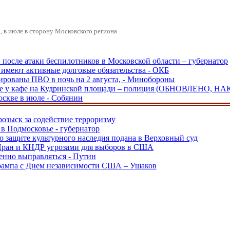
 в июле в сторону Московского региона
и после атаки беспилотников в Московской области – губернатор
ы имеют активные долговые обязательства - ОКБ
рованы ПВО в ночь на 2 августа, - Минобороны
ве у кафе на Кудринской площади – полиция (ОБНОВЛЕНО, НА
оскве в июле - Собянин
розыск за содействие терроризму
в Подмосковье - губернатор
о защите культурного наследия подана в Верховный суд
 Иран и КНДР угрозами для выборов в США
енно выправляться - Путин
Трампа с Днем независимости США – Ушаков