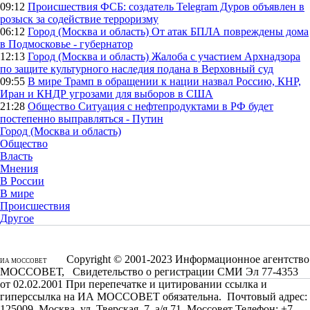
09:12
Происшествия
ФСБ: создатель Telegram Дуров объявлен в
розыск за содействие терроризму
06:12
Город (Москва и область)
От атак БПЛА повреждены дома
в Подмосковье - губернатор
12:13
Город (Москва и область)
Жалоба с участием Архнадзора
по защите культурного наследия подана в Верховный суд
09:55
В мире
Трамп в обращении к нации назвал Россию, КНР,
Иран и КНДР угрозами для выборов в США
21:28
Общество
Ситуация с нефтепродуктами в РФ будет
постепенно выправляться - Путин
Город (Москва и область)
Общество
Власть
Мнения
В России
В мире
Происшествия
Другое
Copyright © 2001-2023 Информационное агентство
ИА МОССОВЕТ
МОССОВЕТ, Свидетельство о регистрации СМИ Эл 77-4353
от 02.02.2001 При перепечатке и цитировании ссылка и
гиперссылка на ИА МОССОВЕТ обязательна. Почтовый адрес:
125009, Москва, ул. Тверская, 7, а/я 71, Моссовет Телефон: +7