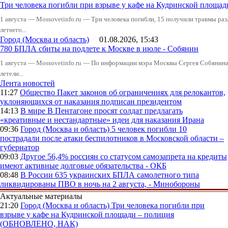
Три человека погибли при взрыве у кафе на Кудринской пло
1 августа — Mossovetinfo.ru — Три человека погибли, 15 получили травмы ра
летнего...
Город (Москва и область)
01.08.2026, 15:43
780 БПЛА сбиты на подлете к Москве в июле - Собянин
1 августа — Mossovetinfo.ru — По информации мэра Москвы Сергея Собянина,
летели...
Лента новостей
11:27
Общество
Пакет законов об ограничениях для релокантов,
уклоняющихся от наказания подписан президентом
14:13
В мире
В Пентагоне просят солдат предлагать
«креативные и нестандартные» идеи для наказания Ирана
09:36
Город (Москва и область)
5 человек погибли 10
пострадали после атаки беспилотников в Московской области –
губернатор
09:03
Другое
56,4% россиян со статусом самозапрета на кредиты
имеют активные долговые обязательства - ОКБ
08:48
В России
635 украинских БПЛА самолетного типа
ликвидированы ПВО в ночь на 2 августа, - Минобороны
Актуальные материалы
21:20
Город (Москва и область)
Три человека погибли при
взрыве у кафе на Кудринской площади – полиция
(ОБНОВЛЕНО, НАК)