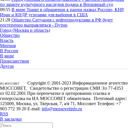
по защите культурного наследия подана в Верховный суд
09:55
В мире
Трамп в обращении к нации назвал Россию, КНР,
Иран и КНДР угрозами для выборов в США
21:28
Общество
Ситуация с нефтепродуктами в РФ будет
постепенно выправляться - Путин
Город (Москва и область)
Общество
Власть
Мнения
В России
В мире
Происшествия
Другое
Copyright © 2001-2023 Информационное агентство
ИА МОССОВЕТ
МОССОВЕТ, Свидетельство о регистрации СМИ Эл 77-4353
от 02.02.2001 При перепечатке и цитировании ссылка и
гиперссылка на ИА МОССОВЕТ обязательна. Почтовый адрес:
125009, Москва, ул. Тверская, 7, а/я 71, Моссовет Телефон: +7
903 772 39 20 E-mail:
info@mossovetinfo.ru
RSS
В закладки