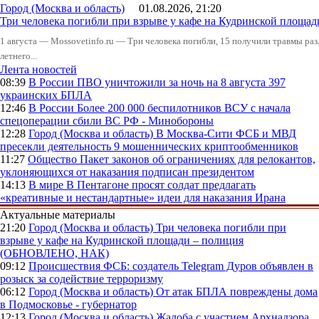
Город (Москва и область)
01.08.2026, 21:20
Три человека погибли при взрыве у кафе на Кудринской пло
1 августа — Mossovetinfo.ru — Три человека погибли, 15 получили травмы ра
летнего...
Лента новостей
08:39
В России
ПВО уничтожили за ночь на 8 августа 397
украинских БПЛА
12:46
В России
Более 200 000 беспилотников ВСУ с начала
спецоперации сбили ВС РФ - Минобороны
12:28
Город (Москва и область)
В Москва-Сити ФСБ и МВД
пресекли деятельность 9 мошеннических криптообменников
11:27
Общество
Пакет законов об ограничениях для релокантов,
уклоняющихся от наказания подписан президентом
14:13
В мире
В Пентагоне просят солдат предлагать
«креативные и нестандартные» идеи для наказания Ирана
Актуальные материалы
21:20
Город (Москва и область)
Три человека погибли при
взрыве у кафе на Кудринской площади – полиция
(ОБНОВЛЕНО, НАК)
09:12
Происшествия
ФСБ: создатель Telegram Дуров объявлен в
розыск за содействие терроризму
06:12
Город (Москва и область)
От атак БПЛА повреждены дома
в Подмосковье - губернатор
12:13
Город (Москва и область)
Жалоба с участием Архнадзора