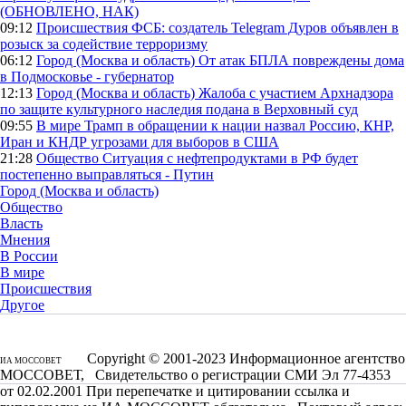
(ОБНОВЛЕНО, НАК)
09:12
Происшествия
ФСБ: создатель Telegram Дуров объявлен в
розыск за содействие терроризму
06:12
Город (Москва и область)
От атак БПЛА повреждены дома
в Подмосковье - губернатор
12:13
Город (Москва и область)
Жалоба с участием Архнадзора
по защите культурного наследия подана в Верховный суд
09:55
В мире
Трамп в обращении к нации назвал Россию, КНР,
Иран и КНДР угрозами для выборов в США
21:28
Общество
Ситуация с нефтепродуктами в РФ будет
постепенно выправляться - Путин
Город (Москва и область)
Общество
Власть
Мнения
В России
В мире
Происшествия
Другое
Copyright © 2001-2023 Информационное агентство
ИА МОССОВЕТ
МОССОВЕТ, Свидетельство о регистрации СМИ Эл 77-4353
от 02.02.2001 При перепечатке и цитировании ссылка и