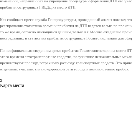
изменений, направленных на упрощение процедуры оформления ДТП его участ
прибытия сотрудников ГИБДД на место ДТП.
Как сообщает пресс-служба Генпрокуратуры, проведенный анализ показал, ч
реагирования статистика времени прибытия на ДТП ведется только по происш
то же время, согласно имеющимся данным, только в г. Москве ежедневно прои
пострадавших и статистика прибытия сотрудников Госавтоинспекции для офор
По неофициальным сведениям время прибытия Госавтоинспекции на место ДТП 
этого времени автотранспортные средства, получившие незначительные меха
препятствуют проезду, встречному разъезду транспортных средств. Это при
отдельных участках улично-дорожной сети города и возникновению пробок.
x
Карта места