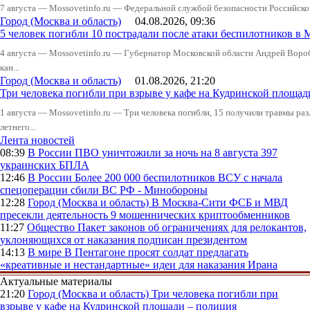
7 августа — Mossovetinfo.ru — Федеральной службой безопасности Российско
Город (Москва и область)
04.08.2026, 09:36
5 человек погибли 10 пострадали после атаки беспилотников в 
4 августа — Mossovetinfo.ru — Губернатор Московской области Андрей Вор
кан...
Город (Москва и область)
01.08.2026, 21:20
Три человека погибли при взрыве у кафе на Кудринской пло
1 августа — Mossovetinfo.ru — Три человека погибли, 15 получили травмы ра
летнего...
Лента новостей
08:39
В России
ПВО уничтожили за ночь на 8 августа 397
украинских БПЛА
12:46
В России
Более 200 000 беспилотников ВСУ с начала
спецоперации сбили ВС РФ - Минобороны
12:28
Город (Москва и область)
В Москва-Сити ФСБ и МВД
пресекли деятельность 9 мошеннических криптообменников
11:27
Общество
Пакет законов об ограничениях для релокантов,
уклоняющихся от наказания подписан президентом
14:13
В мире
В Пентагоне просят солдат предлагать
«креативные и нестандартные» идеи для наказания Ирана
Актуальные материалы
21:20
Город (Москва и область)
Три человека погибли при
взрыве у кафе на Кудринской площади – полиция