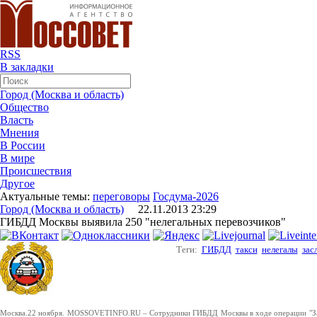
RSS
В закладки
Город (Москва и область)
Общество
Власть
Мнения
В России
В мире
Происшествия
Другое
Актуальные темы:
переговоры
Госдума-2026
Город (Москва и область)
22.11.2013 23:29
ГИБДД Москвы выявила 250 "нелегальных перевозчиков"
Теги:
ГИБДД
такси
нелегалы
зас
Москва.22 ноября. MOSSOVETINFO.RU – Сотрудники ГИБДД Москвы в ходе операции "Засл