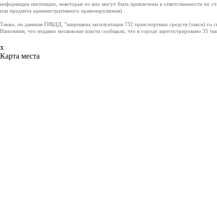
информации инспекции, некоторые из них могут быть привлечены к ответственности по с
или предмета административного правонарушения) .
Также, по данным ГИБДД, "запрещена эксплуатация 732 транспортных средств (такси) со 
Напомним, что недавно московские власти сообщали, что в городе зарегистрировано 35 ты
x
Карта места