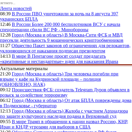
летнего...
Лента новостей
08:39
В России
ПВО уничтожили за ночь на 8 августа 397
украинских БПЛА
12:46
В России
Более 200 000 беспилотников ВСУ с начала
спецоперации сбили ВС РФ - Минобороны
12:28
Город (Москва и область)
В Москва-Сити ФСБ и МВД
пресекли деятельность 9 мошеннических криптообменников
11:27
Общество
Пакет законов об ограничениях для релокантов,
уклоняющихся от наказания подписан президентом
14:13
В мире
В Пентагоне просят солдат предлагать
«креативные и нестандартные» идеи для наказания Ирана
Актуальные материалы
21:20
Город (Москва и область)
Три человека погибли при
взрыве у кафе на Кудринской площади – полиция
(ОБНОВЛЕНО, НАК)
09:12
Происшествия
ФСБ: создатель Telegram Дуров объявлен в
розыск за содействие терроризму
06:12
Город (Москва и область)
От атак БПЛА повреждены дома
в Подмосковье - губернатор
12:13
Город (Москва и область)
Жалоба с участием Архнадзора
по защите культурного наследия подана в Верховный суд
09:55
В мире
Трамп в обращении к нации назвал Россию, КНР,
Иран и КНДР угрозами для выборов в США