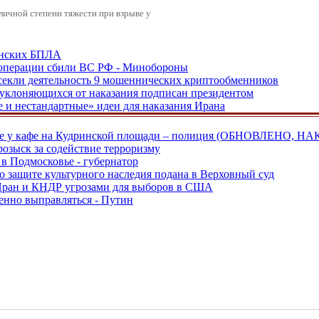
зличной степени тяжести при взрыве у
аинских БПЛА
ецоперации сбили ВС РФ - Минобороны
екли деятельность 9 мошеннических криптообменников
, уклоняющихся от наказания подписан президентом
е и нестандартные» идеи для наказания Ирана
ве у кафе на Кудринской площади – полиция (ОБНОВЛЕНО, НА
розыск за содействие терроризму
в Подмосковье - губернатор
о защите культурного наследия подана в Верховный суд
 Иран и КНДР угрозами для выборов в США
енно выправляться - Путин