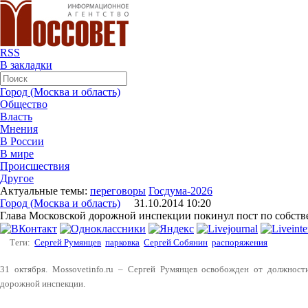
RSS
В закладки
Город (Москва и область)
Общество
Власть
Мнения
В России
В мире
Происшествия
Другое
Актуальные темы:
переговоры
Госдума-2026
Город (Москва и область)
31.10.2014 10:20
Глава Московской дорожной инспекции покинул пост по собст
Теги:
Сергей Румянцев
парковка
Сергей Собянин
распоряжения
31 октября. Mossovetinfo.ru – Сергей Румянцев освобожден от должност
дорожной инспекции.