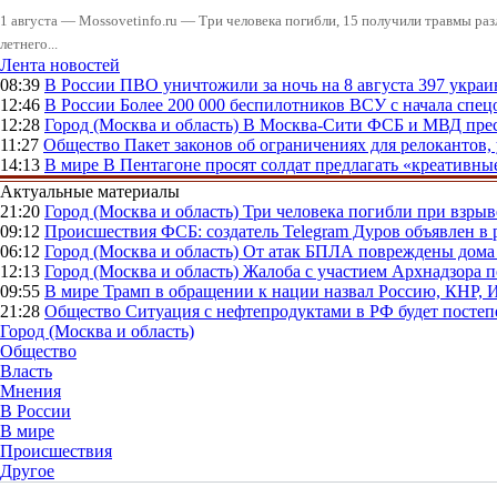
1 августа — Mossovetinfo.ru — Три человека погибли, 15 получили травмы ра
летнего...
Лента новостей
08:39
В России
ПВО уничтожили за ночь на 8 августа 397 укр
12:46
В России
Более 200 000 беспилотников ВСУ с начала сп
12:28
Город (Москва и область)
В Москва-Сити ФСБ и МВД прес
11:27
Общество
Пакет законов об ограничениях для релокантов
14:13
В мире
В Пентагоне просят солдат предлагать «креативны
Актуальные материалы
21:20
Город (Москва и область)
Три человека погибли при взры
09:12
Происшествия
ФСБ: создатель Telegram Дуров объявлен в 
06:12
Город (Москва и область)
От атак БПЛА повреждены дома 
12:13
Город (Москва и область)
Жалоба с участием Архнадзора п
09:55
В мире
Трамп в обращении к нации назвал Россию, КНР,
21:28
Общество
Ситуация с нефтепродуктами в РФ будет постеп
Город (Москва и область)
Общество
Власть
Мнения
В России
В мире
Происшествия
Другое