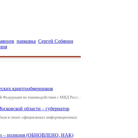
мянцев
парковка
Сергей Собянин
ния
еских криптообменников
й Федерации во взаимодействии с МВД Росс...
Московской области – губернатор
обьев в своих официальных информационных
щади – полиция (ОБНОВЛЕНО, НАК)