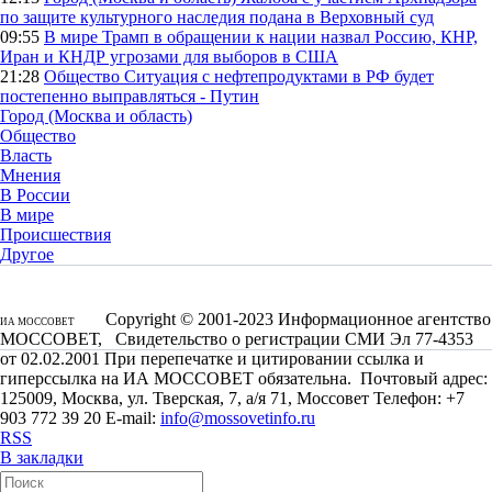
по защите культурного наследия подана в Верховный суд
09:55
В мире
Трамп в обращении к нации назвал Россию, КНР,
Иран и КНДР угрозами для выборов в США
21:28
Общество
Ситуация с нефтепродуктами в РФ будет
постепенно выправляться - Путин
Город (Москва и область)
Общество
Власть
Мнения
В России
В мире
Происшествия
Другое
Copyright © 2001-2023 Информационное агентство
ИА МОССОВЕТ
МОССОВЕТ, Свидетельство о регистрации СМИ Эл 77-4353
от 02.02.2001 При перепечатке и цитировании ссылка и
гиперссылка на ИА МОССОВЕТ обязательна. Почтовый адрес:
125009, Москва, ул. Тверская, 7, а/я 71, Моссовет Телефон: +7
903 772 39 20 E-mail:
info@mossovetinfo.ru
RSS
В закладки