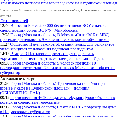
Три человека погибли при взрыве у кафе на Кудринской пло
1 августа — Mossovetinfo.ru — Три человека погибли, 15 получили травмы ра
летнего...
Лента новостей
12:46
В России
Более 200 000 беспилотников ВСУ с начала
спецоперации сбили ВС РФ - Минобороны
12:28
Город (Москва и область)
В Москва-Сити ФСБ и МВД
пресекли деятельность 9 мошеннических криптообменников
11:27
Общество
Пакет законов об ограничениях для релокантов,
уклоняющихся от наказания подписан президентом
14:13
В мире
В Пентагоне просят солдат предлагать
«креативные и нестандартные» идеи для наказания Ирана
09:36
Город (Москва и область)
5 человек погибли 10
пострадали после атаки беспилотников в Московской области –
губернатор
Актуальные материалы
21:20
Город (Москва и область)
Три человека погибли при
взрыве у кафе на Кудринской площади – полиция
(ОБНОВЛЕНО, НАК)
09:12
Происшествия
ФСБ: создатель Telegram Дуров объявлен в
розыск за содействие терроризму
06:12
Город (Москва и область)
От атак БПЛА повреждены дома
в Подмосковье - губернатор
12:13
Город (Москва и область)
Жалоба с участием Архнадзора