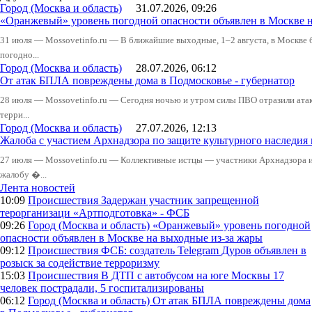
Город (Москва и область)
31.07.2026, 09:26
«Оранжевый» уровень погодной опасности объявлен в Москве н
31 июля — Mossovetinfo.ru — В ближайшие выходные, 1–2 августа, в Москве 
погодно...
Город (Москва и область)
28.07.2026, 06:12
От атак БПЛА повреждены дома в Подмосковье - губернатор
28 июля — Mossovetinfo.ru — Сегодня ночью и утром силы ПВО отразили атак
терри...
Город (Москва и область)
27.07.2026, 12:13
Жалоба с участием Архнадзора по защите культурного наследия
27 июля — Mossovetinfo.ru — Коллективные истцы — участники Архнадзора 
жалобу �...
Лента новостей
10:09
Происшествия
Задержан участник запрещенной
терорганизаци «Артподготовка» - ФСБ
09:26
Город (Москва и область)
«Оранжевый» уровень погодной
опасности объявлен в Москве на выходные из-за жары
09:12
Происшествия
ФСБ: создатель Telegram Дуров объявлен в
розыск за содействие терроризму
15:03
Происшествия
В ДТП с автобусом на юге Москвы 17
человек пострадали, 5 госпитализированы
06:12
Город (Москва и область)
От атак БПЛА повреждены дома