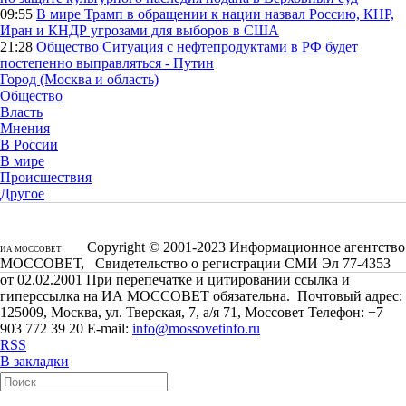
09:55
В мире
Трамп в обращении к нации назвал Россию, КНР,
Иран и КНДР угрозами для выборов в США
21:28
Общество
Ситуация с нефтепродуктами в РФ будет
постепенно выправляться - Путин
Город (Москва и область)
Общество
Власть
Мнения
В России
В мире
Происшествия
Другое
Copyright © 2001-2023 Информационное агентство
ИА МОССОВЕТ
МОССОВЕТ, Свидетельство о регистрации СМИ Эл 77-4353
от 02.02.2001 При перепечатке и цитировании ссылка и
гиперссылка на ИА МОССОВЕТ обязательна. Почтовый адрес:
125009, Москва, ул. Тверская, 7, а/я 71, Моссовет Телефон: +7
903 772 39 20 E-mail:
info@mossovetinfo.ru
RSS
В закладки