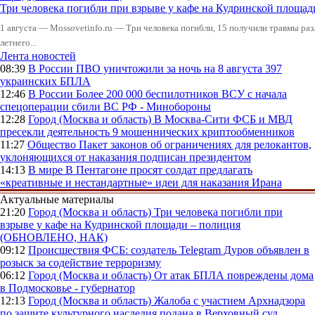
Три человека погибли при взрыве у кафе на Кудринской пло
1 августа — Mossovetinfo.ru — Три человека погибли, 15 получили травмы ра
летнего...
Лента новостей
08:39
В России
ПВО уничтожили за ночь на 8 августа 397
украинских БПЛА
12:46
В России
Более 200 000 беспилотников ВСУ с начала
спецоперации сбили ВС РФ - Минобороны
12:28
Город (Москва и область)
В Москва-Сити ФСБ и МВД
пресекли деятельность 9 мошеннических криптообменников
11:27
Общество
Пакет законов об ограничениях для релокантов,
уклоняющихся от наказания подписан президентом
14:13
В мире
В Пентагоне просят солдат предлагать
«креативные и нестандартные» идеи для наказания Ирана
Актуальные материалы
21:20
Город (Москва и область)
Три человека погибли при
взрыве у кафе на Кудринской площади – полиция
(ОБНОВЛЕНО, НАК)
09:12
Происшествия
ФСБ: создатель Telegram Дуров объявлен в
розыск за содействие терроризму
06:12
Город (Москва и область)
От атак БПЛА повреждены дома
в Подмосковье - губернатор
12:13
Город (Москва и область)
Жалоба с участием Архнадзора
по защите культурного наследия подана в Верховный суд