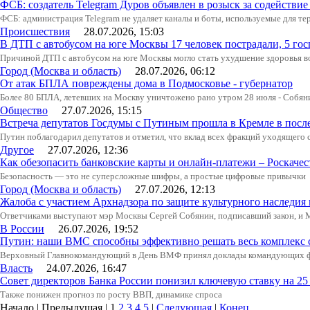
ФСБ: создатель Telegram Дуров объявлен в розыск за содействие
ФСБ: администрация Telegram не удаляет каналы и боты, используемые для тер
Происшествия
28.07.2026, 15:03
В ДТП с автобусом на юге Москвы 17 человек пострадали, 5 го
Причиной ДТП с автобусом на юге Москвы могло стать ухудшение здоровья в
Город (Москва и область)
28.07.2026, 06:12
От атак БПЛА повреждены дома в Подмосковье - губернатор
Более 80 БПЛА, летевших на Москву уничтожено рано утром 28 июля - Собян
Общество
27.07.2026, 15:15
Встреча депутатов Госдумы с Путиным прошла в Кремле в посл
Путин поблагодарил депутатов и отметил, что вклад всех фракций уходящего
Другое
27.07.2026, 12:36
Как обезопасить банковские карты и онлайн-платежи – Роскачес
Безопасность — это не суперсложные шифры, а простые цифровые привычки
Город (Москва и область)
27.07.2026, 12:13
Жалоба с участием Архнадзора по защите культурного наследия
Ответчиками выступают мэр Москвы Сергей Собянин, подписавший закон, и
В России
26.07.2026, 19:52
Путин: наши ВМС способны эффективно решать весь комплекс 
Верховный Главнокомандующий в День ВМФ принял доклады командующих фл
Власть
24.07.2026, 16:47
Совет директоров Банка России понизил ключевую ставку на 2
Также понижен прогноз по росту ВВП, динамике спроса
Начало | Предыдущая |
1
2
3
4
5
|
Следующая
|
Конец