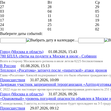
Пн
Вт
Ср
27
28
29
03
04
05
10
11
12
17
18
19
24
25
26
31
01
02
Выберите даты событий:
…
Город (Москва и область)
01.08.2026, 15:43
780 БПЛА сбиты на подлете к Москве в июле - Собянин
Всего в сторону Московского региона в июле летели 6225 беспилотников
В России
01.08.2026, 15:13
Теплоход «Росатома» затонул после «пиратской» атаки дронов
Глава «Росатома» Алексей подчеркивает что это было обычное гражданское с
Происшествия
31.07.2026, 10:09
Задержан участник запрещенной терорганизаци «Артподготовк
С 2022 года по настоящее время пресечена противоправная деятельность 251
Город (Москва и область)
31.07.2026, 09:26
«Оранжевый» уровень погодной опасности объявлен в Москве н
С понедельника, 3 августа, в столичном регионе будет прохладнее на 3-5 град
Происшествия
29.07.2026, 09:12