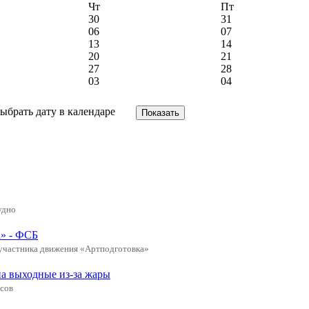
Чт
Пт
30
31
06
07
13
14
20
21
27
28
03
04
удно
а» - ФСБ
 участника движения «Артподготовка»
а выходные из-за жары
усов