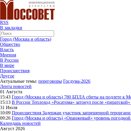
RSS
В закладки
Город (Москва и область)
Общество
Власть
Мнения
В России
В мире
Происшествия
Другое
Актуальные темы:
переговоры
Госдума-2026
Лента новостей
01 Августа
15:43
Город (Москва и область)
780 БПЛА сбиты на подлете к М
15:13
В России
Теплоход «Росатома» затонул после «пиратской»
31 Июля
10:09
Происшествия
Задержан участник запрещенной тероргани
09:26
Город (Москва и область)
«Оранжевый» уровень погодной 
Календарь новостей
Август 2026