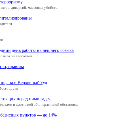
 терроризму
актов, диверсий, массовых убийств.
спитализированы
одителя
ин
едний день работы нынешнего созыва
 созыва был весомым
тво, правила
 подана в Верховный суд
 Мосгордума
стоящих перед ними задач
отами и флотилией об оперативной обстановке
5 базисных пунктов — до 14%