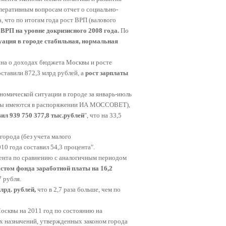
перативным вопросам отчет о социально-
, что по итогам года рост ВРП (валового
 ВРП на уровне докризисного 2008 года.
По
уация в городе стабильная, нормальная
ина о доходах бюджета Москвы и росте
ставили 872,3 млрд рублей, а
рост зарплаты
омической ситуации в городе за январь-июль
алы имеются в распоряжении ИА МОССОВЕТ),
ил 939 750 377,8 тыс.рублей
", что на 33,5
орода (без учета малого
10 года составил 54,3 процента".
цента по сравнению с аналогичным периодом
стом фонда заработной платы на 16,2
 рубля.
лрд. рублей,
что в 2,7 раза больше, чем по
осквы на 2011 год по состоянию на
ых назначений, утвержденных законом города