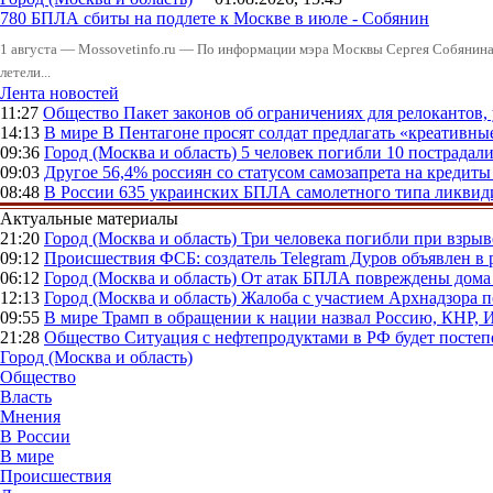
780 БПЛА сбиты на подлете к Москве в июле - Собянин
1 августа — Mossovetinfo.ru — По информации мэра Москвы Сергея Собянина,
летели...
Лента новостей
11:27
Общество
Пакет законов об ограничениях для релокантов
14:13
В мире
В Пентагоне просят солдат предлагать «креативны
09:36
Город (Москва и область)
5 человек погибли 10 пострадал
09:03
Другое
56,4% россиян со статусом самозапрета на кредит
08:48
В России
635 украинских БПЛА самолетного типа ликвиди
Актуальные материалы
21:20
Город (Москва и область)
Три человека погибли при взры
09:12
Происшествия
ФСБ: создатель Telegram Дуров объявлен в 
06:12
Город (Москва и область)
От атак БПЛА повреждены дома 
12:13
Город (Москва и область)
Жалоба с участием Архнадзора п
09:55
В мире
Трамп в обращении к нации назвал Россию, КНР,
21:28
Общество
Ситуация с нефтепродуктами в РФ будет постеп
Город (Москва и область)
Общество
Власть
Мнения
В России
В мире
Происшествия