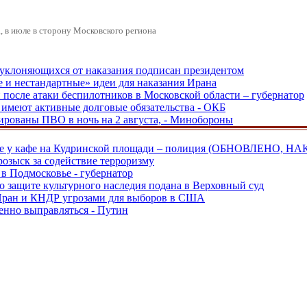
 в июле в сторону Московского региона
, уклоняющихся от наказания подписан президентом
е и нестандартные» идеи для наказания Ирана
и после атаки беспилотников в Московской области – губернатор
ы имеют активные долговые обязательства - ОКБ
рованы ПВО в ночь на 2 августа, - Минобороны
ве у кафе на Кудринской площади – полиция (ОБНОВЛЕНО, НА
розыск за содействие терроризму
в Подмосковье - губернатор
о защите культурного наследия подана в Верховный суд
 Иран и КНДР угрозами для выборов в США
енно выправляться - Путин