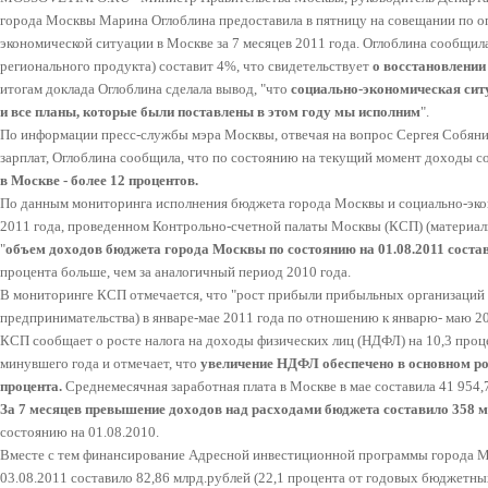
города Москвы Марина Оглоблина предоставила в пятницу на совещании по о
экономической ситуации в Москве за 7 месяцев 2011 года. Оглоблина сообщила
регионального продукта) составит 4%, что свидетельствует
о восстановлении
итогам доклада Оглоблина сделала вывод, "что
социально-экономическая сит
и все планы, которые были поставлены в этом году мы исполним
".
По информации пресс-службы мэра Москвы, отвечая на вопрос Сергея Собян
зарплат, Оглоблина сообщила, что по состоянию на текущий момент доходы со
в Москве - более 12 процентов.
По данным мониторинга исполнения бюджета города Москвы и социально-экон
2011 года, проведенном Контрольно-счетной палаты Москвы (КСП) (матери
"
объем доходов бюджета города Москвы по состоянию на 01.08.2011 состав
процента больше, чем за аналогичный период 2010 года.
В мониторинге КСП отмечается, что "рост прибыли прибыльных организаций г
предпринимательства) в январе-мае 2011 года по отношению к январю- маю 20
КСП сообщает о росте налога на доходы физических лиц (НДФЛ) на 10,3 про
минувшего года и отмечает, что
увеличение НДФЛ обеспечено в основном ро
процента.
Среднемесячная заработная плата в Москве в мае составила 41 954,7
За 7 месяцев превышение доходов над расходами бюджета составило 358 м
состоянию на 01.08.2010.
Вместе с тем финансирование Адресной инвестиционной программы города М
03.08.2011 составило 82,86 млрд.рублей (22,1 процента от годовых бюджетн