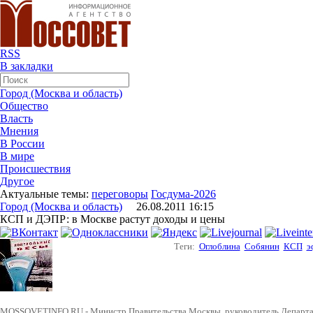
RSS
В закладки
Город (Москва и область)
Общество
Власть
Мнения
В России
В мире
Происшествия
Другое
Актуальные темы:
переговоры
Госдума-2026
Город (Москва и область)
26.08.2011 16:15
КСП и ДЭПР: в Москве растут доходы и цены
Теги:
Оглоблина
Собянин
КСП
э
MOSSOVETINFO.RU - Министр Правительства Москвы, руководитель Департам