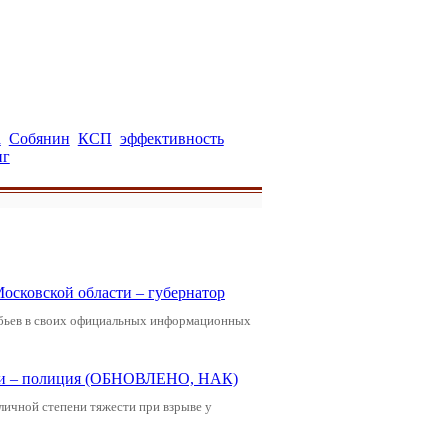
а
Собянин
КСП
эффективность
нг
Московской области – губернатор
обьев в своих официальных информационных
щади – полиция (ОБНОВЛЕНО, НАК)
зличной степени тяжести при взрыве у