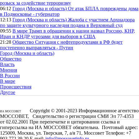
розыск за содействие терроризму
06:12
Город (Москва и область)
От атак БПЛА повреждены дома
в Подмосковье - губернатор
12:13
Город (Москва и область)
Жалоба с участием Архнадзора
по защите культурного наследия подана в Верховный суд
09:55
В мире
Трамп в обращении к нации назвал Россию, КНР,
Иран и КНДР угрозами для выборов в США
21:28
Общество
Ситуация с нефтепродуктами в РФ будет
постепенно выправляться - Путин
Город (Москва и область)
Общество
Власть
Мнения
В России
В мире
Происшествия
Другое
Copyright © 2001-2023 Информационное агентство
ИА МОССОВЕТ
МОССОВЕТ, Свидетельство о регистрации СМИ Эл 77-4353
от 02.02.2001 При перепечатке и цитировании ссылка и
гиперссылка на ИА МОССОВЕТ обязательна. Почтовый адрес:
125009, Москва, ул. Тверская, 7, а/я 71, Моссовет Телефон: +7
903 772 39 20 E-mail:
info@mossovetinfo.ru