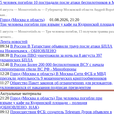
5 человек погибли 10 пострадали после атаки беспилотников в 
4 августа — Mossovetinfo.ru — Губернатор Московской области Андрей Вор
кан...
Город (Москва и область)
01.08.2026, 21:20
Три человека погибли при взрыве у кафе на Кудринской пло
1 августа — Mossovetinfo.ru — Три человека погибли, 15 получили травмы ра
летнего...
Лента новостей
09:34
В России
В Татарстане объявили траур после атаки БПЛА
на Нижнекамск - ОБНОВЛЕНО
08:39
В России
ПВО уничтожили за ночь на 8 августа 397
украинских БПЛА
12:46
В России
Более 200 000 беспилотников ВСУ с начала
спецоперации сбили ВС РФ - Минобороны
12:28
Город (Москва и область)
В Москва-Сити ФСБ и МВД
пресекли деятельность 9 мошеннических криптообменников
11:27
Общество
Пакет законов об ограничениях для релокантов,
уклоняющихся от наказания подписан президентом
Актуальные материалы
21:20
Город (Москва и область)
Три человека погибли при
взрыве у кафе на Кудринской площади – полиция
(ОБНОВЛЕНО, НАК)
09:12
Происшествия
ФСБ: создатель Telegram Дуров объявлен в