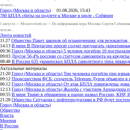
летнего...
Город (Москва и область)
01.08.2026, 15:43
780 БПЛА сбиты на подлете к Москве в июле - Собянин
1 августа — Mossovetinfo.ru — По информации мэра Москвы Сергея Собянина,
летели...
Лента новостей
11:27
Общество
Пакет законов об ограничениях для релокантов
14:13
В мире
В Пентагоне просят солдат предлагать «креативны
09:36
Город (Москва и область)
5 человек погибли 10 пострадал
09:03
Другое
56,4% россиян со статусом самозапрета на кредит
08:48
В России
635 украинских БПЛА самолетного типа ликвиди
Актуальные материалы
21:20
Город (Москва и область)
Три человека погибли при взры
09:12
Происшествия
ФСБ: создатель Telegram Дуров объявлен в 
06:12
Город (Москва и область)
От атак БПЛА повреждены дома 
12:13
Город (Москва и область)
Жалоба с участием Архнадзора п
09:55
В мире
Трамп в обращении к нации назвал Россию, КНР,
21:28
Общество
Ситуация с нефтепродуктами в РФ будет постеп
Город (Москва и область)
Общество
Власть
Мнения
В России