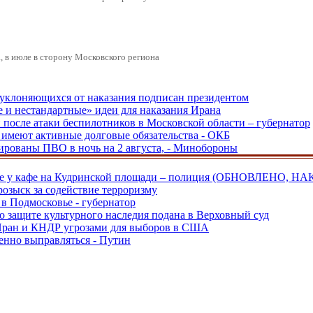
 в июле в сторону Московского региона
, уклоняющихся от наказания подписан президентом
е и нестандартные» идеи для наказания Ирана
и после атаки беспилотников в Московской области – губернатор
ы имеют активные долговые обязательства - ОКБ
рованы ПВО в ночь на 2 августа, - Минобороны
ве у кафе на Кудринской площади – полиция (ОБНОВЛЕНО, НА
розыск за содействие терроризму
в Подмосковье - губернатор
о защите культурного наследия подана в Верховный суд
 Иран и КНДР угрозами для выборов в США
енно выправляться - Путин