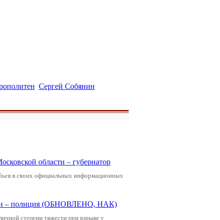
рополитен
Сергей Собянин
Московской области – губернатор
обьев в своих официальных информационных
щади – полиция (ОБНОВЛЕНО, НАК)
зличной степени тяжести при взрыве у