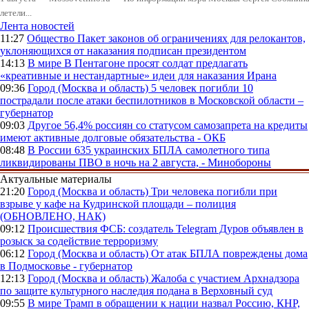
летели...
Лента новостей
11:27
Общество
Пакет законов об ограничениях для релокантов,
уклоняющихся от наказания подписан президентом
14:13
В мире
В Пентагоне просят солдат предлагать
«креативные и нестандартные» идеи для наказания Ирана
09:36
Город (Москва и область)
5 человек погибли 10
пострадали после атаки беспилотников в Московской области –
губернатор
09:03
Другое
56,4% россиян со статусом самозапрета на кредиты
имеют активные долговые обязательства - ОКБ
08:48
В России
635 украинских БПЛА самолетного типа
ликвидированы ПВО в ночь на 2 августа, - Минобороны
Актуальные материалы
21:20
Город (Москва и область)
Три человека погибли при
взрыве у кафе на Кудринской площади – полиция
(ОБНОВЛЕНО, НАК)
09:12
Происшествия
ФСБ: создатель Telegram Дуров объявлен в
розыск за содействие терроризму
06:12
Город (Москва и область)
От атак БПЛА повреждены дома
в Подмосковье - губернатор
12:13
Город (Москва и область)
Жалоба с участием Архнадзора
по защите культурного наследия подана в Верховный суд
09:55
В мире
Трамп в обращении к нации назвал Россию, КНР,