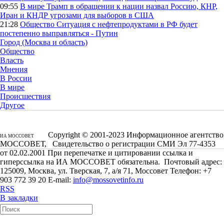
09:55
В мире
Трамп в обращении к нации назвал Россию, КНР,
Иран и КНДР угрозами для выборов в США
21:28
Общество
Ситуация с нефтепродуктами в РФ будет
постепенно выправляться - Путин
Город (Москва и область)
Общество
Власть
Мнения
В России
В мире
Происшествия
Другое
Copyright © 2001-2023 Информационное агентство
ИА МОССОВЕТ
МОССОВЕТ, Свидетельство о регистрации СМИ Эл 77-4353
от 02.02.2001 При перепечатке и цитировании ссылка и
гиперссылка на ИА МОССОВЕТ обязательна. Почтовый адрес:
125009, Москва, ул. Тверская, 7, а/я 71, Моссовет Телефон: +7
903 772 39 20 E-mail:
info@mossovetinfo.ru
RSS
В закладки