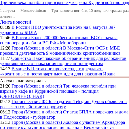
Три человека погибли при взрыве у кафе на Кудринской пло
1 августа — Mossovetinfo.ru — Три человека погибли, 15 получили травмы ра
летнего...
Лента новостей
08:39
В России
ПВО уничтожили за ночь на 8 августа 397
украинских БПЛА
12:46
В России
Более 200 000 беспилотников ВСУ с начала
спецоперации сбили ВС РФ - Минобороны
12:28
Город (Москва и область)
В Москва-Сити ФСБ и МВД
пресекли деятельность 9 мошеннических криптообменников
11:27
Общество
Пакет законов об ограничениях для релокантов,
уклоняющихся от наказания подписан президентом
14:13
В мире
В Пентагоне просят солдат предлагать
«креативные и нестандартные» идеи для наказания Ирана
Актуальные материалы
21:20
Город (Москва и область)
Три человека погибли при
взрыве у кафе на Кудринской площади – полиция
(ОБНОВЛЕНО, НАК)
09:12
Происшествия
ФСБ: создатель Telegram Дуров объявлен в
розыск за содействие терроризму
06:12
Город (Москва и область)
От атак БПЛА повреждены дома
в Подмосковье - губернатор
12:13
Город (Москва и область)
Жалоба с участием Архнадзора
по защите культурного наследия подана в Верховный суд