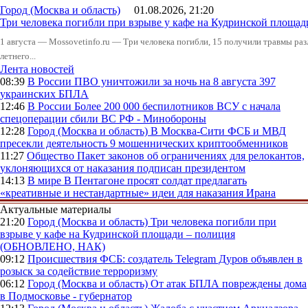
Город (Москва и область)
01.08.2026, 21:20
Три человека погибли при взрыве у кафе на Кудринской пло
1 августа — Mossovetinfo.ru — Три человека погибли, 15 получили травмы ра
летнего...
Лента новостей
08:39
В России
ПВО уничтожили за ночь на 8 августа 397
украинских БПЛА
12:46
В России
Более 200 000 беспилотников ВСУ с начала
спецоперации сбили ВС РФ - Минобороны
12:28
Город (Москва и область)
В Москва-Сити ФСБ и МВД
пресекли деятельность 9 мошеннических криптообменников
11:27
Общество
Пакет законов об ограничениях для релокантов,
уклоняющихся от наказания подписан президентом
14:13
В мире
В Пентагоне просят солдат предлагать
«креативные и нестандартные» идеи для наказания Ирана
Актуальные материалы
21:20
Город (Москва и область)
Три человека погибли при
взрыве у кафе на Кудринской площади – полиция
(ОБНОВЛЕНО, НАК)
09:12
Происшествия
ФСБ: создатель Telegram Дуров объявлен в
розыск за содействие терроризму
06:12
Город (Москва и область)
От атак БПЛА повреждены дома
в Подмосковье - губернатор