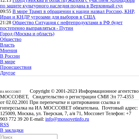
12:13
Город (Москва и область)
Жалоба с участием Архнадзора
по защите культурного наследия подана в Верховный суд
09:55
В мире
Трамп в обращении к нации назвал Россию, КНР,
Иран и КНДР угрозами для выборов в США
21:28
Общество
Ситуация с нефтепродуктами в РФ будет
постепенно выправляться - Путин
Город (Москва и область)
Общество
Власть
Мнения
В России
В мире
Происшествия
Другое
Copyright © 2001-2023 Информационное агентство
ИА МОССОВЕТ
МОССОВЕТ, Свидетельство о регистрации СМИ Эл 77-4353
от 02.02.2001 При перепечатке и цитировании ссылка и
гиперссылка на ИА МОССОВЕТ обязательна. Почтовый адрес:
125009, Москва, ул. Тверская, 7, а/я 71, Моссовет Телефон: +7
903 772 39 20 E-mail:
info@mossovetinfo.ru
RSS
В закладки