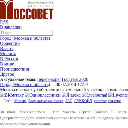
RSS
В закладки
Город (Москва и область)
Общество
Власть
Мнения
В России
В мире
Происшествия
Другое
Актуальные темы:
переговоры
Госдума-2026
Город (Москва и область)
30.07.2014 17:59
Москва изымает у собственника земельный участок с комплекс
Теги:
Москва
Волоколамское шоссе
АЗС
ЛУККОЙЛ
участок
изъятие
30 июля. Mossovetinfo.ru - Мэр Москвы Сергей Собянин 30 июл
Центрнефтепродукт» земельный участок с комплексом АЗС по адресу: Москва
Моссовет в горадминистрации.