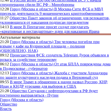
12:46
В России
Более 200 000 беспилотников ВСУ с начала
спецоперации сбили ВС РФ - Минобороны
12:28
Город (Москва и область)
В Москва-Сити ФСБ и МВД
пресекли деятельность 9 мошеннических криптообменников
11:27
Общество
Пакет законов об ограничениях для релокантов,
уклоняющихся от наказания подписан президентом
14:13
В мире
В Пентагоне просят солдат предлагать
«креативные и нестандартные» идеи для наказания Ирана
Актуальные материалы
21:20
Город (Москва и область)
Три человека погибли при
взрыве у кафе на Кудринской площади – полиция
(ОБНОВЛЕНО, НАК)
09:12
Происшествия
ФСБ: создатель Telegram Дуров объявлен в
розыск за содействие терроризму
06:12
Город (Москва и область)
От атак БПЛА повреждены дома
в Подмосковье - губернатор
12:13
Город (Москва и область)
Жалоба с участием Архнадзора
по защите культурного наследия подана в Верховный суд
09:55
В мире
Трамп в обращении к нации назвал Россию, КНР,
Иран и КНДР угрозами для выборов в США
21:28
Общество
Ситуация с нефтепродуктами в РФ будет
постепенно выправляться - Путин
Город (Москва и область)
Общество
Власть