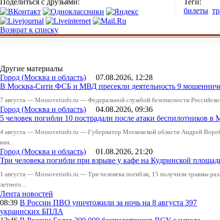
Поделиться с друзьями:
Теги:
билеты
тр
Возврат к списку
Другие материалы
Город (Москва и область)
07.08.2026, 12:28
В Москва-Сити ФСБ и МВД пресекли деятельность 9 мошеннич
7 августа — Mossovetinfo.ru — Федеральной службой безопасности Российско
Город (Москва и область)
04.08.2026, 09:36
5 человек погибли 10 пострадали после атаки беспилотников в 
4 августа — Mossovetinfo.ru — Губернатор Московской области Андрей Вор
кан...
Город (Москва и область)
01.08.2026, 21:20
Три человека погибли при взрыве у кафе на Кудринской пло
1 августа — Mossovetinfo.ru — Три человека погибли, 15 получили травмы ра
летнего...
Лента новостей
08:39
В России
ПВО уничтожили за ночь на 8 августа 397
украинских БПЛА