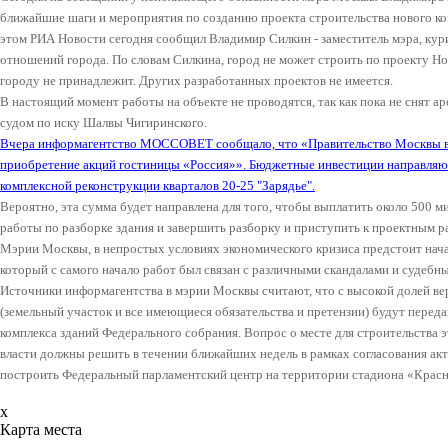
ближайшие шаги и мероприятия по созданию проекта строительства нового ком
этом РИА Новости сегодня сообщил Владимир Силкин - заместитель мэра, к
отношений города. По словам Силкина, город не может строить по проекту Но
городу не принадлежит. Других разработанных проектов не имеется.
В настоящий момент работы на объекте не проводятся, так как пока не снят а
судом по иску Шалвы Чигиринского.
Вчера информагентство МОССОВЕТ сообщало, что «Правительство Москвы вы
приобретение акций гостиницы «Россия»». Бюджетные инвестиции направляю
комплексной реконструкции кварталов 20-25 "Зарядье".
Вероятно, эта сумма будет направлена для того, чтобы выплатить около 500 м
работы по разборке здания и завершить разборку и приступить к проектным
Мэрии Москвы, в непростых условиях экономического кризиса предстоит начат
который с самого начало работ был связан с различными скандалами и судеб
Источники информагентства в мэрии Москвы считают, что с высокой долей ве
(земельный участок и все имеющиеся обязательства и претензии) будут перед
комплекса зданий Федерального собрания. Вопрос о месте для строительства 
власти должны решить в течении ближайших недель в рамках согласования ак
построить Федеральный парламентский центр на территории стадиона «Красна
x
Карта места