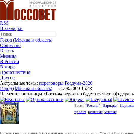
RSS
В закладки
Город (Москва и область)
Общество
Власть
Мнения
В России
В мире
Происшествия
Другое
Актуальные темы:
переговоры
Госдума-2026
Город (Москва и область)
21.08.2009 15:48
На месте гостиницы «Россия» вероятно будет построен федерал
Теги:
"Россия"
"Зарядье"
Парламе
проект
решения
мнения
Сегодня на совещании у исполняющего обязанности мэра Москвы Владимира 