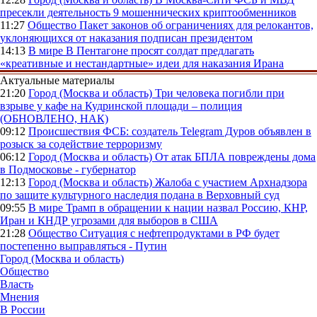
пресекли деятельность 9 мошеннических криптообменников
11:27
Общество
Пакет законов об ограничениях для релокантов,
уклоняющихся от наказания подписан президентом
14:13
В мире
В Пентагоне просят солдат предлагать
«креативные и нестандартные» идеи для наказания Ирана
Актуальные материалы
21:20
Город (Москва и область)
Три человека погибли при
взрыве у кафе на Кудринской площади – полиция
(ОБНОВЛЕНО, НАК)
09:12
Происшествия
ФСБ: создатель Telegram Дуров объявлен в
розыск за содействие терроризму
06:12
Город (Москва и область)
От атак БПЛА повреждены дома
в Подмосковье - губернатор
12:13
Город (Москва и область)
Жалоба с участием Архнадзора
по защите культурного наследия подана в Верховный суд
09:55
В мире
Трамп в обращении к нации назвал Россию, КНР,
Иран и КНДР угрозами для выборов в США
21:28
Общество
Ситуация с нефтепродуктами в РФ будет
постепенно выправляться - Путин
Город (Москва и область)
Общество
Власть
Мнения
В России