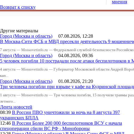
мнения
Возврат к списку
Другие материалы
Город (Москва и область)
07.08.2026, 12:28
В Москва-Сити ФСБ и МВД пресекли деятельность 9 мошеннич
7 августа — Mossovetinfo.ru — Федеральной службой безопасности Российско
Город (Москва и область)
04.08.2026, 09:36
5 человек погибли 10 пострадали после атаки беспилотников в 
4 августа — Mossovetinfo.ru — Губернатор Московской области Андрей Вор
кан...
Город (Москва и область)
01.08.2026, 21:20
Три человека погибли при взрыве у кафе на Кудринской пло
1 августа — Mossovetinfo.ru — Три человека погибли, 15 получили травмы ра
летнего...
Лента новостей
08:39
В России
ПВО уничтожили за ночь на 8 августа 397
украинских БПЛА
12:46
В России
Более 200 000 беспилотников ВСУ с начала
спецоперации сбили ВС РФ - Минобороны
12:28
Город (Москва и область)
В Москва-Сити ФСБ и МВД