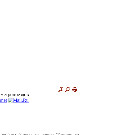
 метропоездов
ко-Рижской линии, от станции "Рижская" до