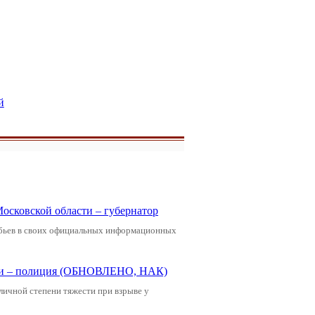
й
Московской области – губернатор
обьев в своих официальных информационных
щади – полиция (ОБНОВЛЕНО, НАК)
зличной степени тяжести при взрыве у