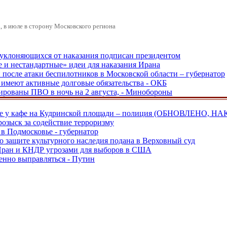
 в июле в сторону Московского региона
, уклоняющихся от наказания подписан президентом
е и нестандартные» идеи для наказания Ирана
и после атаки беспилотников в Московской области – губернатор
ы имеют активные долговые обязательства - ОКБ
рованы ПВО в ночь на 2 августа, - Минобороны
ве у кафе на Кудринской площади – полиция (ОБНОВЛЕНО, НА
розыск за содействие терроризму
в Подмосковье - губернатор
о защите культурного наследия подана в Верховный суд
 Иран и КНДР угрозами для выборов в США
енно выправляться - Путин