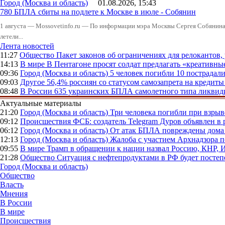
Город (Москва и область)
01.08.2026, 15:43
780 БПЛА сбиты на подлете к Москве в июле - Собянин
1 августа — Mossovetinfo.ru — По информации мэра Москвы Сергея Собянина,
летели...
Лента новостей
11:27
Общество
Пакет законов об ограничениях для релокантов
14:13
В мире
В Пентагоне просят солдат предлагать «креативны
09:36
Город (Москва и область)
5 человек погибли 10 пострадал
09:03
Другое
56,4% россиян со статусом самозапрета на кредит
08:48
В России
635 украинских БПЛА самолетного типа ликвиди
Актуальные материалы
21:20
Город (Москва и область)
Три человека погибли при взры
09:12
Происшествия
ФСБ: создатель Telegram Дуров объявлен в 
06:12
Город (Москва и область)
От атак БПЛА повреждены дома 
12:13
Город (Москва и область)
Жалоба с участием Архнадзора п
09:55
В мире
Трамп в обращении к нации назвал Россию, КНР,
21:28
Общество
Ситуация с нефтепродуктами в РФ будет постеп
Город (Москва и область)
Общество
Власть
Мнения
В России
В мире
Происшествия