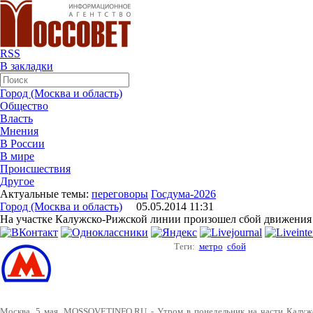
RSS
В закладки
Город (Москва и область)
Общество
Власть
Мнения
В России
В мире
Происшествия
Другое
Актуальные темы:
переговоры
Госдума-2026
Город (Москва и область)
05.05.2014 11:31
На участке Калужско-Рижской линии произошел сбой движения
Теги:
метро
сбой
Москва. 5 мая. MOSSOVETINFO.RU - Утром в понедельник на части Калужс