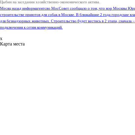
Цыбин на заседании хозяйственно-экономического актива.
Месяц назад информагентсво МосСовет сообщало о том, что мэр Москвы Юр
строительстве приютов для собак в Москве. В ближайшие 2 года городские вл
для безнадзорных животных. Строительство будет вестись в 2 этапа, сначала –
подключения к сетям коммуникаций.
x
Карта места