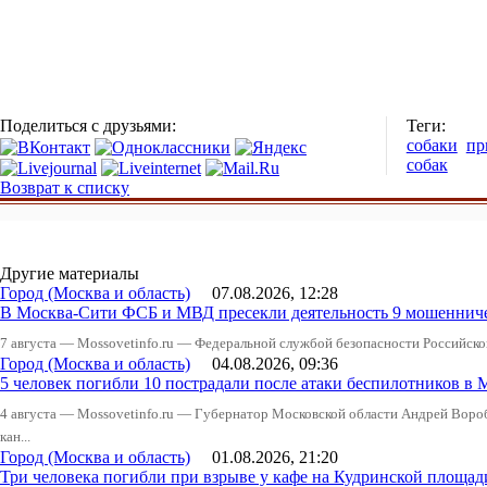
Поделиться с друзьями:
Теги:
собаки
пр
собак
Возврат к списку
Другие материалы
Город (Москва и область)
07.08.2026, 12:28
В Москва-Сити ФСБ и МВД пресекли деятельность 9 мошеннич
7 августа — Mossovetinfo.ru — Федеральной службой безопасности Российско
Город (Москва и область)
04.08.2026, 09:36
5 человек погибли 10 пострадали после атаки беспилотников в 
4 августа — Mossovetinfo.ru — Губернатор Московской области Андрей Вор
кан...
Город (Москва и область)
01.08.2026, 21:20
Три человека погибли при взрыве у кафе на Кудринской пло