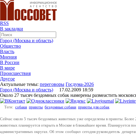
RSS
В закладки
Город (Москва и область)
Общество
Власть
Мнения
В России
В мире
Происшествия
Другое
Актуальные темы:
переговоры
Госдума-2026
Город (Москва и область)
17.02.2009 18:59
Около 27 тысяч бездомных собак намерены размеастить московс
Теги:
собаки
приюты
бездомные собаки
приюты для собак
Сейчас около 5 тысяч бездомных животных уже определены в приюты. Более 
животных планируется открыть в Москве в ближайшее время. Планируется по
административных округах. Об этом сообщил сегодня руководитель департа