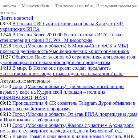
1 августа — Mossovetinfo.ru — Три человека погибли, 15 получили травмы ра
летнего...
Лента новостей
08:39
В России
ПВО уничтожили за ночь на 8 августа 397
украинских БПЛА
12:46
В России
Более 200 000 беспилотников ВСУ с начала
спецоперации сбили ВС РФ - Минобороны
12:28
Город (Москва и область)
В Москва-Сити ФСБ и МВД
пресекли деятельность 9 мошеннических криптообменников
11:27
Общество
Пакет законов об ограничениях для релокантов,
уклоняющихся от наказания подписан президентом
14:13
В мире
В Пентагоне просят солдат предлагать
«креативные и нестандартные» идеи для наказания Ирана
Актуальные материалы
21:20
Город (Москва и область)
Три человека погибли при
взрыве у кафе на Кудринской площади – полиция
(ОБНОВЛЕНО, НАК)
09:12
Происшествия
ФСБ: создатель Telegram Дуров объявлен в
розыск за содействие терроризму
06:12
Город (Москва и область)
От атак БПЛА повреждены дома
в Подмосковье - губернатор
12:13
Город (Москва и область)
Жалоба с участием Архнадзора
по защите культурного наследия подана в Верховный суд
09:55
В мире
Трамп в обращении к нации назвал Россию, КНР,