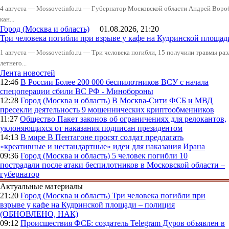
4 августа — Mossovetinfo.ru — Губернатор Московской области Андрей Вор
кан...
Город (Москва и область)
01.08.2026, 21:20
Три человека погибли при взрыве у кафе на Кудринской пло
1 августа — Mossovetinfo.ru — Три человека погибли, 15 получили травмы ра
летнего...
Лента новостей
12:46
В России
Более 200 000 беспилотников ВСУ с начала
спецоперации сбили ВС РФ - Минобороны
12:28
Город (Москва и область)
В Москва-Сити ФСБ и МВД
пресекли деятельность 9 мошеннических криптообменников
11:27
Общество
Пакет законов об ограничениях для релокантов,
уклоняющихся от наказания подписан президентом
14:13
В мире
В Пентагоне просят солдат предлагать
«креативные и нестандартные» идеи для наказания Ирана
09:36
Город (Москва и область)
5 человек погибли 10
пострадали после атаки беспилотников в Московской области –
губернатор
Актуальные материалы
21:20
Город (Москва и область)
Три человека погибли при
взрыве у кафе на Кудринской площади – полиция
(ОБНОВЛЕНО, НАК)
09:12
Происшествия
ФСБ: создатель Telegram Дуров объявлен в