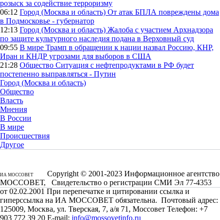
розыск за содействие терроризму
06:12
Город (Москва и область)
От атак БПЛА повреждены дома
в Подмосковье - губернатор
12:13
Город (Москва и область)
Жалоба с участием Архнадзора
по защите культурного наследия подана в Верховный суд
09:55
В мире
Трамп в обращении к нации назвал Россию, КНР,
Иран и КНДР угрозами для выборов в США
21:28
Общество
Ситуация с нефтепродуктами в РФ будет
постепенно выправляться - Путин
Город (Москва и область)
Общество
Власть
Мнения
В России
В мире
Происшествия
Другое
Copyright © 2001-2023 Информационное агентство
ИА МОССОВЕТ
МОССОВЕТ, Свидетельство о регистрации СМИ Эл 77-4353
от 02.02.2001 При перепечатке и цитировании ссылка и
гиперссылка на ИА МОССОВЕТ обязательна. Почтовый адрес:
125009, Москва, ул. Тверская, 7, а/я 71, Моссовет Телефон: +7
903 772 39 20 E-mail:
info@mossovetinfo.ru