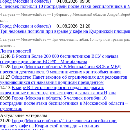
Город (Москва и область)
04.08.2026, 09:36
5 человек погибли 10 пострадали после атаки беспилотников в 
4 августа — Mossovetinfo.ru — Губернатор Московской области Андрей Вор
кан...
Город (Москва и область)
01.08.2026, 21:20
Три человека погибли при взрыве у кафе на Кудринской пло
1 августа — Mossovetinfo.ru — Три человека погибли, 15 получили травмы ра
летнего...
Лента новостей
12:46
В России
Более 200 000 беспилотников ВСУ с начала
спецоперации сбили ВС РФ - Минобороны
12:28
Город (Москва и область)
В Москва-Сити ФСБ и МВД
пресекли деятельность 9 мошеннических криптообменников
11:27
Общество
Пакет законов об ограничениях для релокантов,
уклоняющихся от наказания подписан президентом
14:13
В мире
В Пентагоне просят солдат предлагать
«креативные и нестандартные» идеи для наказания Ирана
09:36
Город (Москва и область)
5 человек погибли 10
пострадали после атаки беспилотников в Московской области –
губернатор
Актуальные материалы
21:20
Город (Москва и область)
Три человека погибли при
взрыве у кафе на Кудринской площади – полиция