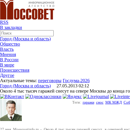
RSS
В закладки
Город (Москва и область)
Общество
Власть
Мнения
В России
В мире
Происшествия
Другое
Актуальные темы:
переговоры
Госдума-2026
Город (Москва и область)
27.05.2013 02:12
Около 4 тыс тысяч гаражей снесут на севере Москвы до конца г
Теги:
гаражи
снос
МК МЖД
Соб
27 мая, Mossovetinfo.ru - Около 4 тыс тысяч гаражей снесут в северной ча