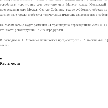
освобождая территорию для реконструкции Малого кольца Московск
предоставили мэру Москвы Сергею Собянину в ходе субботнего объезда 
за сносимые гаражи и объекты получат лица, имеющие свидетельства о собст
На Малом кольце будет размещен 31 транспортно-пересадочный узел (ТПУ
стоимость реконструкции - в 230 млрд рублей.
В возводимых ТПУ помимо машиномест предусмотрено 797 тысячи кв.м офи
отелей.
x
Карта места