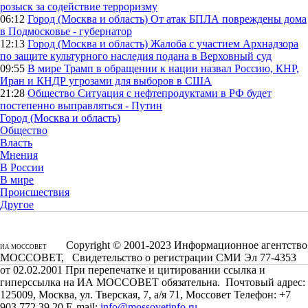
розыск за содействие терроризму
06:12
Город (Москва и область)
От атак БПЛА повреждены дома
в Подмосковье - губернатор
12:13
Город (Москва и область)
Жалоба с участием Архнадзора
по защите культурного наследия подана в Верховный суд
09:55
В мире
Трамп в обращении к нации назвал Россию, КНР,
Иран и КНДР угрозами для выборов в США
21:28
Общество
Ситуация с нефтепродуктами в РФ будет
постепенно выправляться - Путин
Город (Москва и область)
Общество
Власть
Мнения
В России
В мире
Происшествия
Другое
Copyright © 2001-2023 Информационное агентство
ИА МОССОВЕТ
МОССОВЕТ, Свидетельство о регистрации СМИ Эл 77-4353
от 02.02.2001 При перепечатке и цитировании ссылка и
гиперссылка на ИА МОССОВЕТ обязательна. Почтовый адрес:
125009, Москва, ул. Тверская, 7, а/я 71, Моссовет Телефон: +7
903 772 39 20 E-mail:
info@mossovetinfo.ru