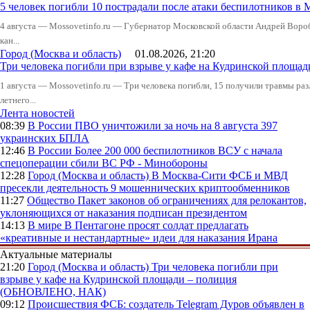
5 человек погибли 10 пострадали после атаки беспилотников в 
4 августа — Mossovetinfo.ru — Губернатор Московской области Андрей Вор
кан...
Город (Москва и область)
01.08.2026, 21:20
Три человека погибли при взрыве у кафе на Кудринской пло
1 августа — Mossovetinfo.ru — Три человека погибли, 15 получили травмы ра
летнего...
Лента новостей
08:39
В России
ПВО уничтожили за ночь на 8 августа 397
украинских БПЛА
12:46
В России
Более 200 000 беспилотников ВСУ с начала
спецоперации сбили ВС РФ - Минобороны
12:28
Город (Москва и область)
В Москва-Сити ФСБ и МВД
пресекли деятельность 9 мошеннических криптообменников
11:27
Общество
Пакет законов об ограничениях для релокантов,
уклоняющихся от наказания подписан президентом
14:13
В мире
В Пентагоне просят солдат предлагать
«креативные и нестандартные» идеи для наказания Ирана
Актуальные материалы
21:20
Город (Москва и область)
Три человека погибли при
взрыве у кафе на Кудринской площади – полиция
(ОБНОВЛЕНО, НАК)
09:12
Происшествия
ФСБ: создатель Telegram Дуров объявлен в