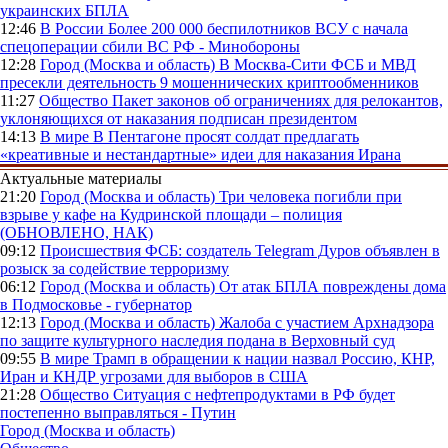
украинских БПЛА
12:46
В России
Более 200 000 беспилотников ВСУ с начала
спецоперации сбили ВС РФ - Минобороны
12:28
Город (Москва и область)
В Москва-Сити ФСБ и МВД
пресекли деятельность 9 мошеннических криптообменников
11:27
Общество
Пакет законов об ограничениях для релокантов,
уклоняющихся от наказания подписан президентом
14:13
В мире
В Пентагоне просят солдат предлагать
«креативные и нестандартные» идеи для наказания Ирана
Актуальные материалы
21:20
Город (Москва и область)
Три человека погибли при
взрыве у кафе на Кудринской площади – полиция
(ОБНОВЛЕНО, НАК)
09:12
Происшествия
ФСБ: создатель Telegram Дуров объявлен в
розыск за содействие терроризму
06:12
Город (Москва и область)
От атак БПЛА повреждены дома
в Подмосковье - губернатор
12:13
Город (Москва и область)
Жалоба с участием Архнадзора
по защите культурного наследия подана в Верховный суд
09:55
В мире
Трамп в обращении к нации назвал Россию, КНР,
Иран и КНДР угрозами для выборов в США
21:28
Общество
Ситуация с нефтепродуктами в РФ будет
постепенно выправляться - Путин
Город (Москва и область)