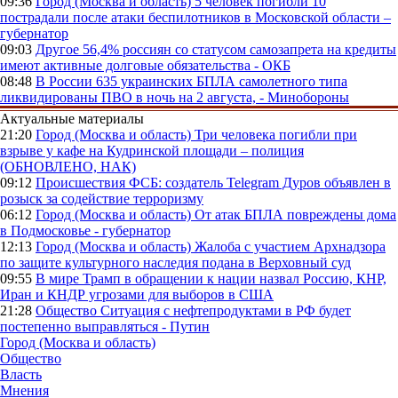
09:36
Город (Москва и область)
5 человек погибли 10
пострадали после атаки беспилотников в Московской области –
губернатор
09:03
Другое
56,4% россиян со статусом самозапрета на кредиты
имеют активные долговые обязательства - ОКБ
08:48
В России
635 украинских БПЛА самолетного типа
ликвидированы ПВО в ночь на 2 августа, - Минобороны
Актуальные материалы
21:20
Город (Москва и область)
Три человека погибли при
взрыве у кафе на Кудринской площади – полиция
(ОБНОВЛЕНО, НАК)
09:12
Происшествия
ФСБ: создатель Telegram Дуров объявлен в
розыск за содействие терроризму
06:12
Город (Москва и область)
От атак БПЛА повреждены дома
в Подмосковье - губернатор
12:13
Город (Москва и область)
Жалоба с участием Архнадзора
по защите культурного наследия подана в Верховный суд
09:55
В мире
Трамп в обращении к нации назвал Россию, КНР,
Иран и КНДР угрозами для выборов в США
21:28
Общество
Ситуация с нефтепродуктами в РФ будет
постепенно выправляться - Путин
Город (Москва и область)
Общество
Власть
Мнения