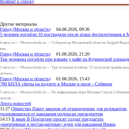
Возврат к списку
Другие материалы
Город (Москва и область)
04.08.2026, 09:36
5 человек погибли 10 пострадали после атаки беспилотников в 
4 августа — Mossovetinfo.ru — Губернатор Московской области Андрей Вор
кан...
Город (Москва и область)
01.08.2026, 21:20
Три человека погибли при взрыве у кафе на Кудринской пло
1 августа — Mossovetinfo.ru — Три человека погибли, 15 получили травмы ра
летнего...
Город (Москва и область)
01.08.2026, 15:43
780 БПЛА сбиты на подлете к Москве в июле - Собянин
1 августа — Mossovetinfo.ru — По информации мэра Москвы Сергея Собянина,
летели...
Лента новостей
11:27
Общество
Пакет законов об ограничениях для релокантов,
уклоняющихся от наказания подписан президентом
14:13
В мире
В Пентагоне просят солдат предлагать
«креативные и нестандартные» идеи для наказания Ирана