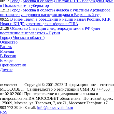
06:12
Город (Москва и область)
От атак БПЛА повреждены дома
в Подмосковье - губернатор
12:13
Город (Москва и область)
Жалоба с участием Архнадзора
по защите культурного наследия подана в Верховный суд
09:55
В мире
Трамп в обращении к нации назвал Россию, КНР,
Иран и КНДР угрозами для выборов в США
21:28
Общество
Ситуация с нефтепродуктами в РФ будет
постепенно выправляться - Путин
Город (Москва и область)
Общество
Власть
Мнения
В России
В мире
Происшествия
Другое
Copyright © 2001-2023 Информационное агентство
ИА МОССОВЕТ
МОССОВЕТ, Свидетельство о регистрации СМИ Эл 77-4353
от 02.02.2001 При перепечатке и цитировании ссылка и
гиперссылка на ИА МОССОВЕТ обязательна. Почтовый адрес:
125009, Москва, ул. Тверская, 7, а/я 71, Моссовет Телефон: +7
903 772 39 20 E-mail:
info@mossovetinfo.ru
RSS