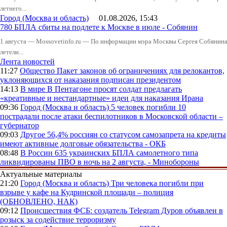
летнего...
Город (Москва и область)
01.08.2026, 15:43
780 БПЛА сбиты на подлете к Москве в июле - Собянин
1 августа — Mossovetinfo.ru — По информации мэра Москвы Сергея Собянина,
летели...
Лента новостей
11:27
Общество
Пакет законов об ограничениях для релокантов,
уклоняющихся от наказания подписан президентом
14:13
В мире
В Пентагоне просят солдат предлагать
«креативные и нестандартные» идеи для наказания Ирана
09:36
Город (Москва и область)
5 человек погибли 10
пострадали после атаки беспилотников в Московской области –
губернатор
09:03
Другое
56,4% россиян со статусом самозапрета на кредиты
имеют активные долговые обязательства - ОКБ
08:48
В России
635 украинских БПЛА самолетного типа
ликвидированы ПВО в ночь на 2 августа, - Минобороны
Актуальные материалы
21:20
Город (Москва и область)
Три человека погибли при
взрыве у кафе на Кудринской площади – полиция
(ОБНОВЛЕНО, НАК)
09:12
Происшествия
ФСБ: создатель Telegram Дуров объявлен в
розыск за содействие терроризму