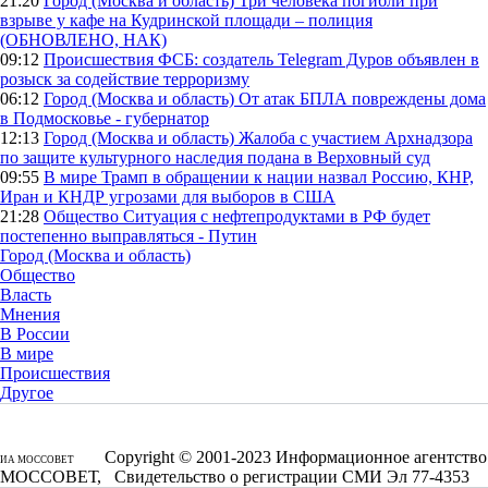
21:20
Город (Москва и область)
Три человека погибли при
взрыве у кафе на Кудринской площади – полиция
(ОБНОВЛЕНО, НАК)
09:12
Происшествия
ФСБ: создатель Telegram Дуров объявлен в
розыск за содействие терроризму
06:12
Город (Москва и область)
От атак БПЛА повреждены дома
в Подмосковье - губернатор
12:13
Город (Москва и область)
Жалоба с участием Архнадзора
по защите культурного наследия подана в Верховный суд
09:55
В мире
Трамп в обращении к нации назвал Россию, КНР,
Иран и КНДР угрозами для выборов в США
21:28
Общество
Ситуация с нефтепродуктами в РФ будет
постепенно выправляться - Путин
Город (Москва и область)
Общество
Власть
Мнения
В России
В мире
Происшествия
Другое
Copyright © 2001-2023 Информационное агентство
ИА МОССОВЕТ
МОССОВЕТ, Свидетельство о регистрации СМИ Эл 77-4353