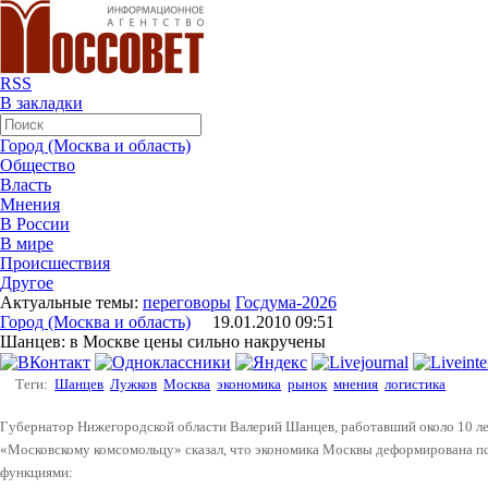
RSS
В закладки
Город (Москва и область)
Общество
Власть
Мнения
В России
В мире
Происшествия
Другое
Актуальные темы:
переговоры
Госдума-2026
Город (Москва и область)
19.01.2010 09:51
Шанцев: в Москве цены сильно накручены
Теги:
Шанцев
Лужков
Москва
экономика
рынок
мнения
логистика
Губернатор Нижегородской области Валерий Шанцев, работавший около 10 ле
«Московскому комсомольцу» сказал, что экономика Москвы деформирована п
функциями: