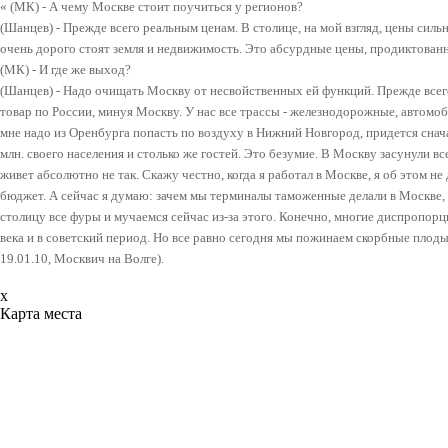
« (МК) - А чему Москве стоит поучиться у регионов?
(Шанцев) - Прежде всего реальным ценам. В столице, на мой взгляд, цены сил
очень дорого стоят земля и недвижимость. Это абсурдные цены, продиктова
(МК) - И где же выход?
(Шанцев) - Надо очищать Москву от несвойственных ей функций. Прежде всего 
товар по России, минуя Москву. У нас все трассы - железнодорожные, автомоб
мне надо из Оренбурга попасть по воздуху в Нижний Новгород, придется снача
млн. своего населения и столько же гостей. Это безумие. В Москву засунули 
живет абсолютно не так. Скажу честно, когда я работал в Москве, я об этом не 
бюджет. А сейчас я думаю: зачем мы терминалы таможенные делали в Москве,
столицу все фуры и мучаемся сейчас из-за этого. Конечно, многие диспропо
века и в советский период. Но все равно сегодня мы пожинаем скорбные плод
19.01.10, Москвич на Волге).
x
Карта места