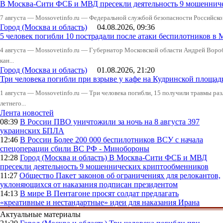
В Москва-Сити ФСБ и МВД пресекли деятельность 9 мошеннич
7 августа — Mossovetinfo.ru — Федеральной службой безопасности Российско
Город (Москва и область)
04.08.2026, 09:36
5 человек погибли 10 пострадали после атаки беспилотников в 
4 августа — Mossovetinfo.ru — Губернатор Московской области Андрей Вор
кан...
Город (Москва и область)
01.08.2026, 21:20
Три человека погибли при взрыве у кафе на Кудринской пло
1 августа — Mossovetinfo.ru — Три человека погибли, 15 получили травмы ра
летнего...
Лента новостей
08:39
В России
ПВО уничтожили за ночь на 8 августа 397
украинских БПЛА
12:46
В России
Более 200 000 беспилотников ВСУ с начала
спецоперации сбили ВС РФ - Минобороны
12:28
Город (Москва и область)
В Москва-Сити ФСБ и МВД
пресекли деятельность 9 мошеннических криптообменников
11:27
Общество
Пакет законов об ограничениях для релокантов,
уклоняющихся от наказания подписан президентом
14:13
В мире
В Пентагоне просят солдат предлагать
«креативные и нестандартные» идеи для наказания Ирана
Актуальные материалы