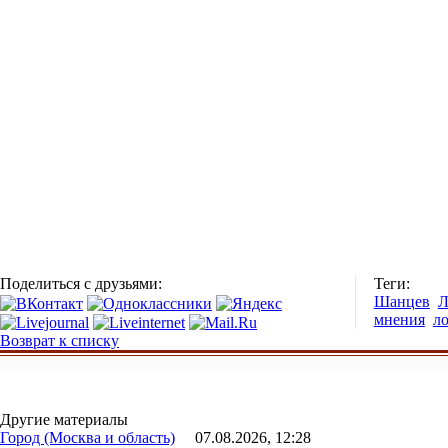
Поделиться с друзьями:
Теги:
Шанцев
Л
мнения
л
Возврат к списку
Другие материалы
Город (Москва и область)
07.08.2026, 12:28