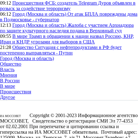
09:12
Происшествия
ФСБ: создатель Telegram Дуров объявлен в
розыск за содействие терроризму
06:12
Город (Москва и область)
От атак БПЛА повреждены дома
в Подмосковье - губернатор
12:13
Город (Москва и область)
Жалоба с участием Архнадзора
по защите культурного наследия подана в Верховный суд
09:55
В мире
Трамп в обращении к нации назвал Россию, КНР,
Иран и КНДР угрозами для выборов в США
21:28
Общество
Ситуация с нефтепродуктами в РФ будет
постепенно выправляться - Путин
Город (Москва и область)
Общество
Власть
Мнения
В России
В мире
Происшествия
Другое
Copyright © 2001-2023 Информационное агентство
ИА МОССОВЕТ
МОССОВЕТ, Свидетельство о регистрации СМИ Эл 77-4353
от 02.02.2001 При перепечатке и цитировании ссылка и
гиперссылка на ИА МОССОВЕТ обязательна. Почтовый адрес:
125009, Москва, ул. Тверская, 7, а/я 71, Моссовет Телефон: +7