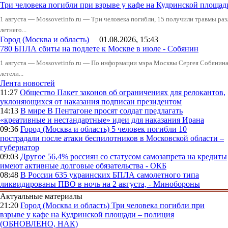
Три человека погибли при взрыве у кафе на Кудринской пло
1 августа — Mossovetinfo.ru — Три человека погибли, 15 получили травмы ра
летнего...
Город (Москва и область)
01.08.2026, 15:43
780 БПЛА сбиты на подлете к Москве в июле - Собянин
1 августа — Mossovetinfo.ru — По информации мэра Москвы Сергея Собянина,
летели...
Лента новостей
11:27
Общество
Пакет законов об ограничениях для релокантов,
уклоняющихся от наказания подписан президентом
14:13
В мире
В Пентагоне просят солдат предлагать
«креативные и нестандартные» идеи для наказания Ирана
09:36
Город (Москва и область)
5 человек погибли 10
пострадали после атаки беспилотников в Московской области –
губернатор
09:03
Другое
56,4% россиян со статусом самозапрета на кредиты
имеют активные долговые обязательства - ОКБ
08:48
В России
635 украинских БПЛА самолетного типа
ликвидированы ПВО в ночь на 2 августа, - Минобороны
Актуальные материалы
21:20
Город (Москва и область)
Три человека погибли при
взрыве у кафе на Кудринской площади – полиция
(ОБНОВЛЕНО, НАК)